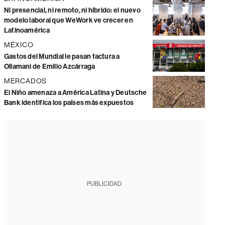
Ni presencial, ni remoto, ni híbrido: el nuevo
modelo laboral que WeWork ve crecer en
Latinoamérica
MÉXICO
Gastos del Mundial le pasan factura a
Ollamani de Emilio Azcárraga
MERCADOS
El Niño amenaza a América Latina y Deutsche
Bank identifica los países más expuestos
PUBLICIDAD