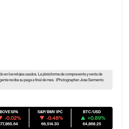
 en los relojes usados.
La plataforma de compraventa y venta de
gente reciba su paga a final de mes.
(Photographer: Jose Sarmento
IBOVESPA
S&P/BMV IPC
BTC/USD
-0.02%
-0.48%
+0.89%
177,865.64
66,514.30
64,868.25