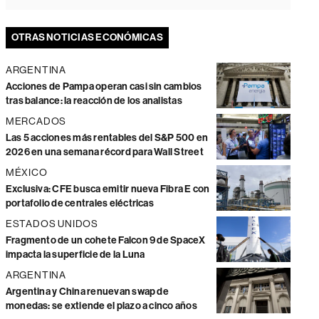
OTRAS NOTICIAS ECONÓMICAS
ARGENTINA
Acciones de Pampa operan casi sin cambios
tras balance: la reacción de los analistas
MERCADOS
Las 5 acciones más rentables del S&P 500 en
2026 en una semana récord para Wall Street
MÉXICO
Exclusiva: CFE busca emitir nueva Fibra E con
portafolio de centrales eléctricas
ESTADOS UNIDOS
Fragmento de un cohete Falcon 9 de SpaceX
impacta la superficie de la Luna
ARGENTINA
Argentina y China renuevan swap de
monedas: se extiende el plazo a cinco años