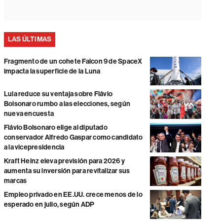
LAS ÚLTIMAS
Fragmento de un cohete Falcon 9 de SpaceX
impacta la superficie de la Luna
Lula reduce su ventaja sobre Flávio
Bolsonaro rumbo a las elecciones, según
nueva encuesta
Flávio Bolsonaro elige al diputado
conservador Alfredo Gaspar como candidato
a la vicepresidencia
Kraft Heinz eleva previsión para 2026 y
aumenta su inversión para revitalizar sus
marcas
Empleo privado en EE.UU. crece menos de lo
esperado en julio, según ADP