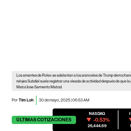
Los amantes de Rolex se adelantan a los aranceles de Trump derrochando
relojes Subdial suele registrar una oleada de actividad después de que la 
Mato/Jose Sarmento Matos)
Por
Tim Loh
30 de mayo, 2025 | 06:53 AM
NASDAQ
-0.53%
ÚLTIMAS
COTIZACIONES
26,444.69