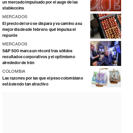
un mercado impulsado por el auge de las
stablecoins
MERCADOS
El precio del oro se dispara y va camino a su
mejor día desde febrero: qué impulsa el
repunte
MERCADOS
S&P 500 marca un récord tras sólidos
resultados corporativos y el optimismo
alrededor de Irán
COLOMBIA
Las razones por las que el peso colombiano
está siendo tan atractivo