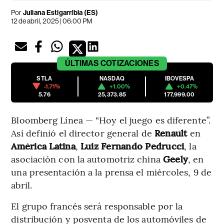
Por
Juliana Estigarríbia (ES)
12 de abril, 2025 | 06:00 PM
ÚLTIMAS
COTIZACIONES
STLA
NASDAQ
IBOVESPA
-1.71%
+1.00%
+0.47%
5.76
25,373.85
177,999.00
Bloomberg Línea — “Hoy el juego es diferente”.
Así definió el director general de
Renault
en
América Latina
,
Luiz Fernando Pedrucci
, la
asociación con la automotriz china
Geely
, en
una presentación a la prensa el miércoles, 9 de
abril.
El grupo francés será responsable por la
distribución y posventa de los automóviles de