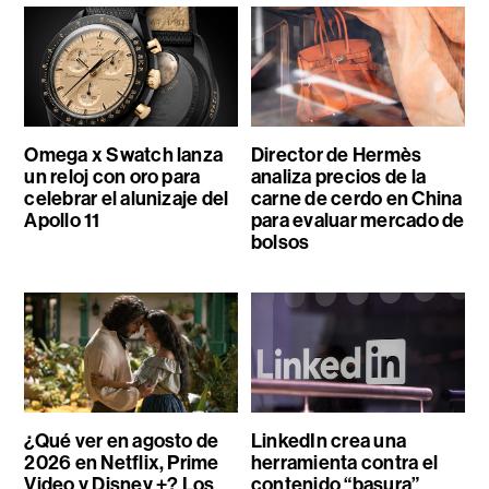
Omega x Swatch lanza
Director de Hermès
un reloj con oro para
analiza precios de la
celebrar el alunizaje del
carne de cerdo en China
Apollo 11
para evaluar mercado de
bolsos
¿Qué ver en agosto de
LinkedIn crea una
2026 en Netflix, Prime
herramienta contra el
Video y Disney +? Los
contenido “basura”