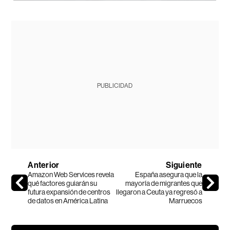
PUBLICIDAD
Anterior
Siguiente
Amazon Web Services revela
España asegura que la
qué factores guiarán su
mayoría de migrantes que
futura expansión de centros
llegaron a Ceuta ya regresó a
de datos en América Latina
Marruecos