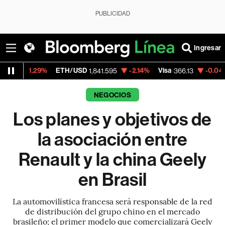
PUBLICIDAD
Ingresar
ETH/USD
-2.14%
Visa
-0.04%
MercadoLibr
1,841.595
366.13
NEGOCIOS
Los planes y objetivos de
la asociación entre
Renault y la china Geely
en Brasil
La automovilística francesa será responsable de la red
de distribución del grupo chino en el mercado
brasileño; el primer modelo que comercializará Geely