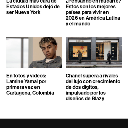
La ciudad más cara de
¿Pensando en mudarte?
Estados Unidos dejó de
Estos son los mejores
ser Nueva York
países para vivir en
2026 en América Latina
y el mundo
En fotos y videos:
Chanel supera a rivales
Lamine Yamal por
del lujo con crecimiento
primera vez en
de dos dígitos,
Cartagena, Colombia
impulsado por los
diseños de Blazy