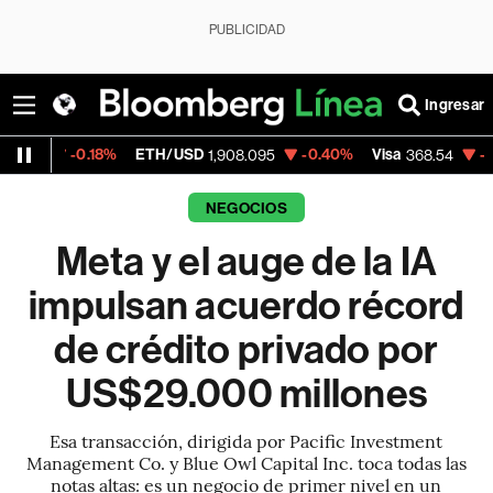
PUBLICIDAD
Ingresar
%
ETH/USD
-0.40%
Visa
-0.28%
Mercad
1,908.095
368.54
NEGOCIOS
Meta y el auge de la IA
impulsan acuerdo récord
de crédito privado por
US$29.000 millones
Esa transacción, dirigida por Pacific Investment
Management Co. y Blue Owl Capital Inc. toca todas las
notas altas: es un negocio de primer nivel en un