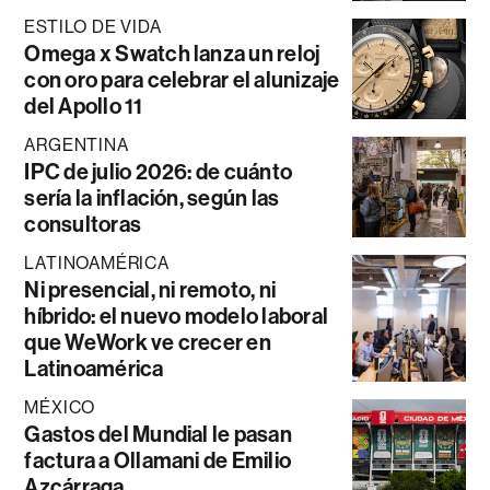
ESTILO DE VIDA
Omega x Swatch lanza un reloj
con oro para celebrar el alunizaje
del Apollo 11
ARGENTINA
IPC de julio 2026: de cuánto
sería la inflación, según las
consultoras
LATINOAMÉRICA
Ni presencial, ni remoto, ni
híbrido: el nuevo modelo laboral
que WeWork ve crecer en
Latinoamérica
MÉXICO
Gastos del Mundial le pasan
factura a Ollamani de Emilio
Azcárraga