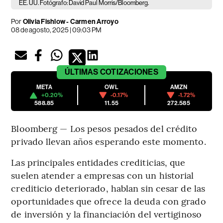
EE. UU. Fotógrafo: David Paul Morris/Bloomberg.
Por
Olivia Fishlow - Carmen Arroyo
08 de agosto, 2025 | 09:03 PM
ÚLTIMAS
COTIZACIONES
META
OWL
AMZN
+0.20%
-0.17%
-1.72%
588.85
11.55
272.585
Bloomberg — Los pesos pesados del crédito
privado llevan años esperando este momento.
Las principales entidades crediticias, que
suelen atender a empresas con un historial
crediticio deteriorado, hablan sin cesar de las
oportunidades que ofrece la deuda con grado
de inversión y la financiación del vertiginoso