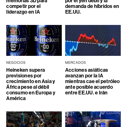
memorias 3D para
por el yen débil y la
competir por el
demanda de híbridos en
liderazgo en IA
EE.UU.
NEGOCIOS
MERCADOS
Heineken supera
Acciones asiáticas
previsiones por
avanzan por la IA
crecimiento en Asia y
mientras cae el petróleo
África pese al débil
ante posible acuerdo
consumo en Europa y
entre EE.UU. e Irán
América