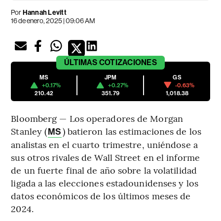
Por
Hannah Levitt
16 de enero, 2025 | 09:06 AM
ÚLTIMAS
COTIZACIONES
MS
JPM
GS
+0.17%
+0.27%
-0.63%
210.42
351.79
1,018.38
Bloomberg — Los operadores de Morgan
Stanley (
) batieron las estimaciones de los
MS
analistas en el cuarto trimestre, uniéndose a
sus otros rivales de Wall Street en el informe
de un fuerte final de año sobre la volatilidad
ligada a las elecciones estadounidenses y los
datos económicos de los últimos meses de
2024.