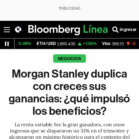
PUBLICIDAD
Ingresar
99%
ETH/USD
+1.55%
Visa
-0.04%
Mercad
1,865.435
366.13
NEGOCIOS
Morgan Stanley duplica
con creces sus
ganancias: ¿qué impulsó
los beneficios?
La renta variable fue la gran ganadora, con unos
ingresos que se dispararon un 51% en el trimestre y
alcanzaron un máximo histórico para el conjunto del