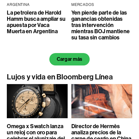
ARGENTINA
MERCADOS
La petrolera de Harold
Yen pierde parte de las
Hamm busca ampliar su
ganancias obtenidas
apuesta por Vaca
tras intervención
Muerta en Argentina
mientras BOJ mantiene
su tasa sin cambios
Cargar más
Lujos y vida en Bloomberg Línea
Omega x Swatch lanza
Director de Hermès
un reloj con oro para
analiza precios de la
celebrar el alunizaje del
carne de cerdo en China