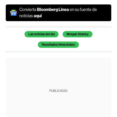
Convierta
Bloomberg Línea
en su fuente de
noticias
aquí
Temas de este artículo
Las noticias del día
Morgan Stanley
Resultados trimestrales
PUBLICIDAD