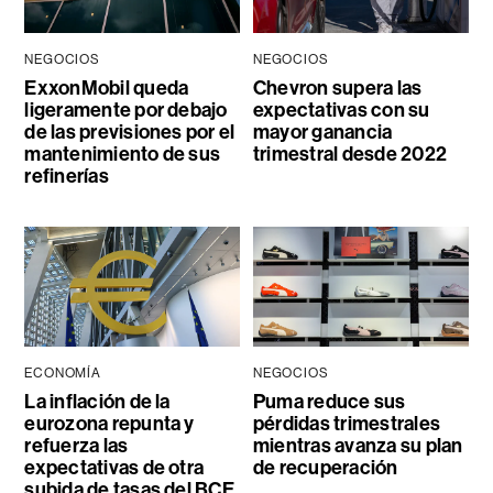
NEGOCIOS
NEGOCIOS
ExxonMobil queda
Chevron supera las
ligeramente por debajo
expectativas con su
de las previsiones por el
mayor ganancia
mantenimiento de sus
trimestral desde 2022
refinerías
ECONOMÍA
NEGOCIOS
La inflación de la
Puma reduce sus
eurozona repunta y
pérdidas trimestrales
refuerza las
mientras avanza su plan
expectativas de otra
de recuperación
subida de tasas del BCE