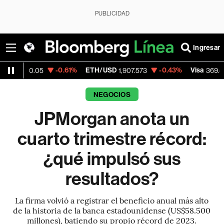
PUBLICIDAD
Ingresar
-0.61%
ETH/USD
-0.43%
Visa
+0.26
05
1,907.573
369.50
NEGOCIOS
JPMorgan anota un
cuarto trimestre récord:
¿qué impulsó sus
resultados?
La firma volvió a registrar el beneficio anual más alto
de la historia de la banca estadounidense (US$58.500
millones), batiendo su propio récord de 2023.