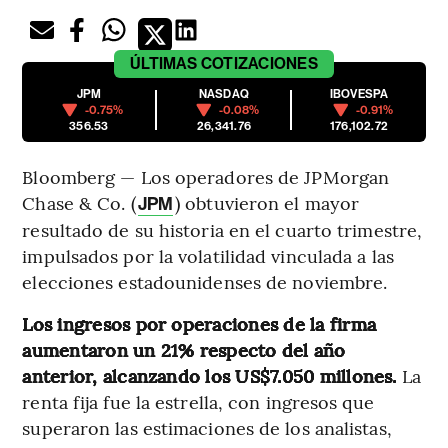
ÚLTIMAS
COTIZACIONES
JPM
NASDAQ
IBOVESPA
-0.75%
-0.08%
-0.91%
356.53
26,341.76
176,102.72
Bloomberg — Los operadores de JPMorgan
Chase & Co. (
) obtuvieron el mayor
JPM
resultado de su historia en el cuarto trimestre,
impulsados por la volatilidad vinculada a las
elecciones estadounidenses de noviembre.
Los ingresos por operaciones de la firma
aumentaron un 21% respecto del año
anterior, alcanzando los US$7.050 millones.
La
renta fija fue la estrella, con ingresos que
superaron las estimaciones de los analistas,