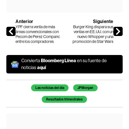
Anterior
Siguiente
YPF cierra venta de más
Burger King dispara sus
áreas convencionales con
ventas en EE.UU. con un
Pecom de Perez Companc
nuevo Whopper y una
entre los compradores
promoción de Star Wars
Convierta
Bloomberg Línea
en su fuente de
noticias
aquí
Temas de este artículo
Las noticias del día
JPMorgan
Resultados trimestrales