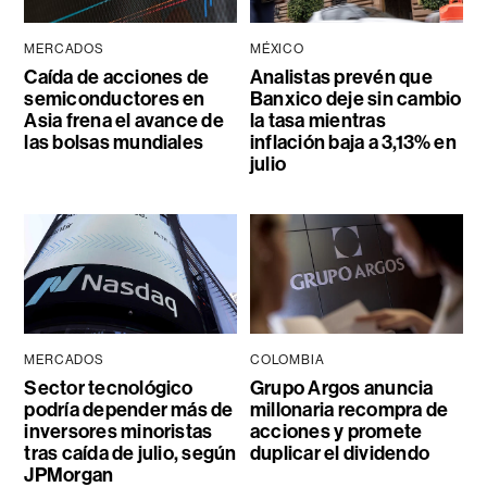
MERCADOS
MÉXICO
Caída de acciones de
Analistas prevén que
semiconductores en
Banxico deje sin cambio
Asia frena el avance de
la tasa mientras
las bolsas mundiales
inflación baja a 3,13% en
julio
MERCADOS
COLOMBIA
Sector tecnológico
Grupo Argos anuncia
podría depender más de
millonaria recompra de
inversores minoristas
acciones y promete
tras caída de julio, según
duplicar el dividendo
JPMorgan