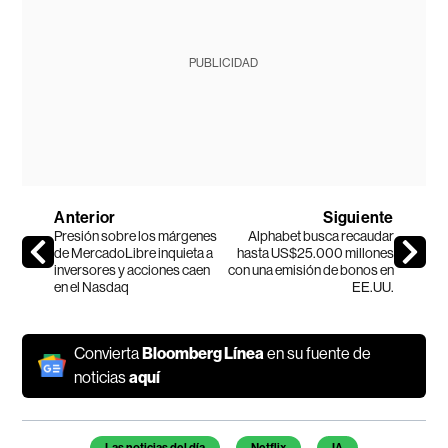
PUBLICIDAD
Anterior
Siguiente
Presión sobre los márgenes
Alphabet busca recaudar
de MercadoLibre inquieta a
hasta US$25.000 millones
inversores y acciones caen
con una emisión de bonos en
en el Nasdaq
EE.UU.
Convierta
Bloomberg Línea
en su fuente de
noticias
aquí
Temas de este artículo
Las noticias del día
Netflix
IA