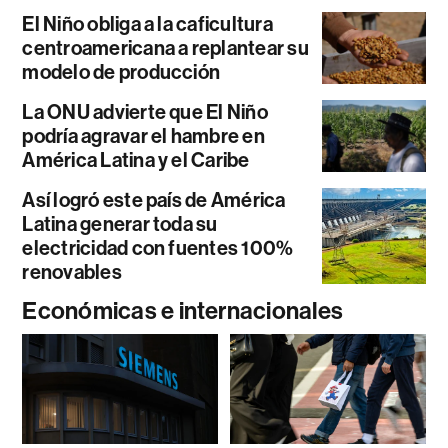
El Niño obliga a la caficultura
centroamericana a replantear su
modelo de producción
La ONU advierte que El Niño
podría agravar el hambre en
América Latina y el Caribe
Así logró este país de América
Latina generar toda su
electricidad con fuentes 100%
renovables
Económicas e internacionales