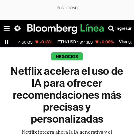
PUBLICIDAD
Ingresar
-0.18%
ETH/USD
-0.08%
Visa
-0.
,667.13
1,914.183
367.76
NEGOCIOS
Netflix acelera el uso de
IA para ofrecer
recomendaciones más
precisas y
personalizadas
Netflix integra ahora la IA generativa y el