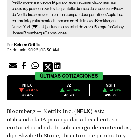
Netflix acelera el uso de IA para ofrecer recomendaciones más
precisas y personalizadas.
La pantalla de inicio de la sección «Kids»
de Netflix Inc. se muestra en una computadora portátil de Apple Inc.
en una fotografía montada tomada en el distrito de Brooklyn, en
Nueva York (EE. UU.), el lunes 20 de abril de 2020. Fotógrafa: Gabby
Jones/Bloomberg
(Gabby Jones)
Por
Kelcee Griffis
04 de junio, 2026 | 03:50 AM
ÚLTIMAS
COTIZACIONES
NFLX
VZ
MSFT
-0.97%
+0.49%
+1.74%
73.475
46.70
495.79
Bloomberg — Netflix Inc. (
) está
NFLX
utilizando la IA para ayudar a los clientes a
cortar el ruido de la sobrecarga de contenidos,
dijo Elizabeth Stone, directora de producto y