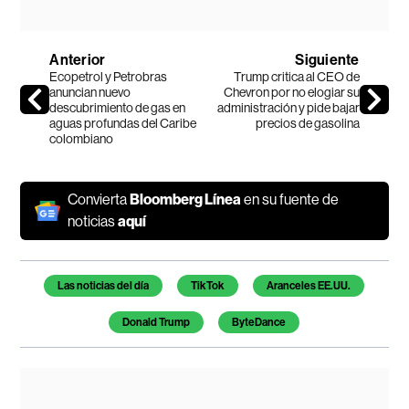
Anterior
Siguiente
Ecopetrol y Petrobras
Trump critica al CEO de
anuncian nuevo
Chevron por no elogiar su
descubrimiento de gas en
administración y pide bajar
aguas profundas del Caribe
precios de gasolina
colombiano
Convierta
Bloomberg Línea
en su fuente de
noticias
aquí
Temas de este artículo
Las noticias del día
TikTok
Aranceles EE.UU.
Donald Trump
ByteDance