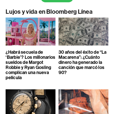
Lujos y vida en Bloomberg Línea
¿Habrá secuela de
30 años del éxito de “La
‘Barbie’? Los millonarios
Macarena”: ¿Cuánto
sueldos de Margot
dinero ha generado la
Robbie y Ryan Gosling
canción que marcó los
complican una nueva
90?
película