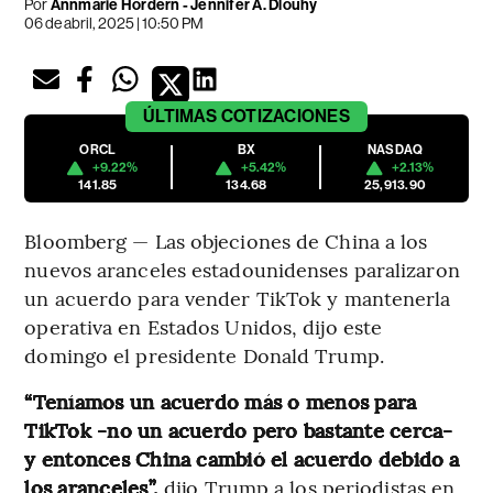
Por
Annmarie Hordern - Jennifer A. Dlouhy
06 de abril, 2025 | 10:50 PM
ÚLTIMAS
COTIZACIONES
ORCL
BX
NASDAQ
+9.22%
+5.42%
+2.13%
141.85
134.68
25,913.90
Bloomberg — Las objeciones de China a los
nuevos aranceles estadounidenses paralizaron
un acuerdo para vender TikTok y mantenerla
operativa en Estados Unidos, dijo este
domingo el presidente Donald Trump.
“Teníamos un acuerdo más o menos para
TikTok -no un acuerdo pero bastante cerca-
y entonces China cambió el acuerdo debido a
los aranceles”,
dijo Trump a los periodistas en