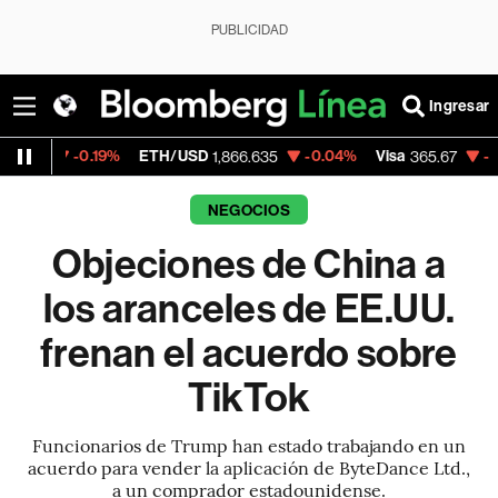
PUBLICIDAD
Ingresar
0.19%
ETH/USD
-0.04%
Visa
-0.13%
Merc
1,866.635
365.67
NEGOCIOS
Objeciones de China a
los aranceles de EE.UU.
frenan el acuerdo sobre
TikTok
Funcionarios de Trump han estado trabajando en un
acuerdo para vender la aplicación de ByteDance Ltd.,
a un comprador estadounidense.