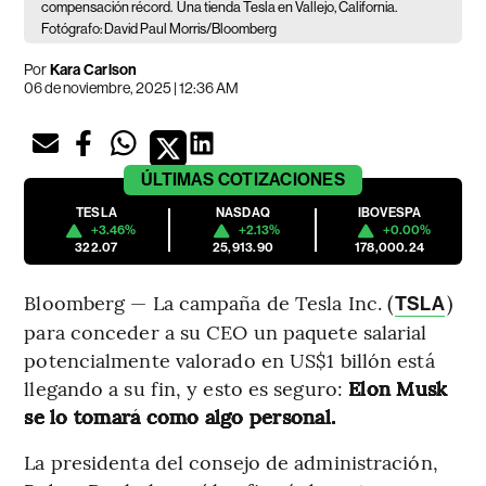
compensación récord.
Una tienda Tesla en Vallejo, California.
Fotógrafo: David Paul Morris/Bloomberg
Por
Kara Carlson
06 de noviembre, 2025 | 12:36 AM
ÚLTIMAS
COTIZACIONES
TESLA
NASDAQ
IBOVESPA
+3.46%
+2.13%
+0.00%
322.07
25,913.90
178,000.24
Bloomberg — La campaña de Tesla Inc. (
)
TSLA
para conceder a su CEO un paquete salarial
potencialmente valorado en US$1 billón está
llegando a su fin, y esto es seguro:
Elon Musk
se lo tomará como algo personal.
La presidenta del consejo de administración,