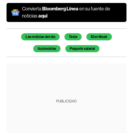
Convierta
Bloomberg Línea
en su fuente de
noticias
aquí
Temas de este artículo
Las noticias del día
Tesla
Elon Musk
Accionistas
Paquete salarial
PUBLICIDAD