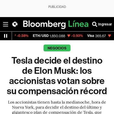
PUBLICIDAD
Ingresar
.58%
ETH/USD
-0.93%
Visa
-0.13%
Merca
1,850.088
365.67
NEGOCIOS
Tesla decide el destino
de Elon Musk: los
accionistas votan sobre
su compensación récord
Los accionistas tienen hasta la medianoche, hora de
Nueva York, para decidir el destino del último y
gigantesco plan de compensación de Tesla, que