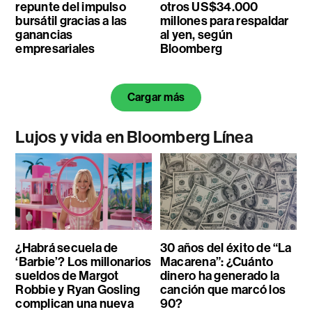
repunte del impulso
otros US$34.000
bursátil gracias a las
millones para respaldar
ganancias
al yen, según
empresariales
Bloomberg
Cargar más
Lujos y vida en Bloomberg Línea
¿Habrá secuela de
30 años del éxito de “La
‘Barbie’? Los millonarios
Macarena”: ¿Cuánto
sueldos de Margot
dinero ha generado la
Robbie y Ryan Gosling
canción que marcó los
complican una nueva
90?