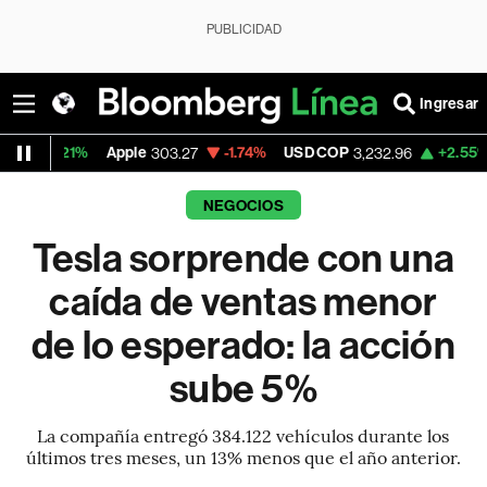
PUBLICIDAD
Ingresar
Apple
-1.74%
USD COP
+2.55%
Tesla
303.27
3,232.96
322
NEGOCIOS
Tesla sorprende con una
caída de ventas menor
de lo esperado: la acción
sube 5%
La compañía entregó 384.122 vehículos durante los
últimos tres meses, un 13% menos que el año anterior.