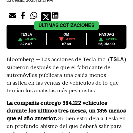
02 de julio, 2025 | 12:21 PM
ÚLTIMAS
COTIZACIONES
TESLA
GM
NASDAQ
+3.46%
-1.33%
+2.13%
322.07
87.68
25,913.90
Bloomberg — Las acciones de Tesla Inc. (
)
TSLA
subieron después de que el fabricante de
automóviles publicara una caída menos
drástica en las ventas de vehículos de lo que
temían los analistas más pesimistas.
La compañía entregó 384.122 vehículos
durante los últimos tres meses, un 13% menos
que el año anterior.
Si bien esto deja a Tesla en
un profundo abismo del que deberá salir para