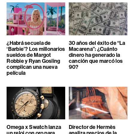
¿Habrá secuela de
30 años del éxito de “La
‘Barbie’? Los millonarios
Macarena”: ¿Cuánto
sueldos de Margot
dinero ha generado la
Robbie y Ryan Gosling
canción que marcó los
complican una nueva
90?
película
Omega x Swatch lanza
Director de Hermès
un reloj con oro para
analiza precios de la