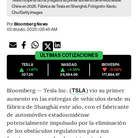
Tesla rompe la racha y registra su primer aumento de envíos desde
China en 2025.
Fábrica de Tesla en Shanghái. Fotógrafo: Xiaolu
Chu/Getty Images
Por
Bloomberg News
02 de julio, 2025 | 08:45 AM
ÚLTIMAS
COTIZACIONES
TESLA
NASDAQ
IBOVESPA
+1.61%
+2.59%
-0.06%
327.26
26,584.99
177,894.97
Bloomberg — Tesla Inc. (
) vio su primer
TSLA
aumento en las entregas de vehículos desde su
fábrica de Shanghái este año, con el fabricante
de automóviles estadounidense
potencialmente impulsado por la eliminación
de los obstáculos regulatorios para sus