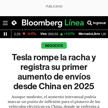
PUBLICIDAD
Ingresar
-0.17%
Visa
+1.07%
MercadoLibre
-0.
26
369.59
1,890.05
NEGOCIOS
Tesla rompe la racha y
registra su primer
aumento de envíos
desde China en 2025
Aunque modesto, el aumento interanual podría
marcar un punto de inflexión para el pionero de los
vehículos eléctricos en China, donde se enfrenta a