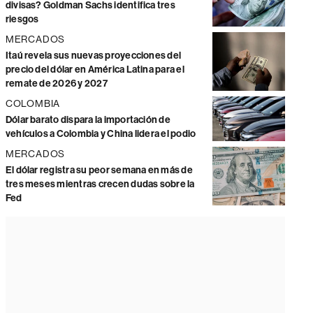
divisas? Goldman Sachs identifica tres
riesgos
MERCADOS
Itaú revela sus nuevas proyecciones del
precio del dólar en América Latina para el
remate de 2026 y 2027
COLOMBIA
Dólar barato dispara la importación de
vehículos a Colombia y China lidera el podio
MERCADOS
El dólar registra su peor semana en más de
tres meses mientras crecen dudas sobre la
Fed