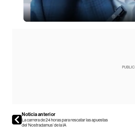
PUBLIC
Noticia anterior
La carrera de 24 horas para rescatar las apuestas
del ‘Nostradamus’ de la IA