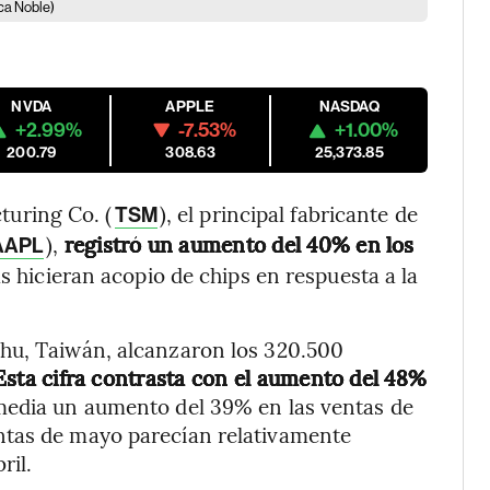
ca Noble)
NVDA
APPLE
NASDAQ
+2.99%
-7.53%
+1.00%
200.79
308.63
25,373.85
uring Co. (
), el principal fabricante de
TSM
),
registró un aumento del 40% en los
AAPL
 hicieran acopio de chips en respuesta a la
hu, Taiwán, alcanzaron los 320.500
Esta cifra contrasta con el aumento del 48%
media un aumento del 39% en las ventas de
ntas de mayo parecían relativamente
ril.