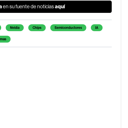
a
aquí
en su fuente de noticias
Nvidia
Chips
Semiconductores
IA
imas