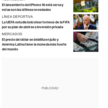
El lanzamiento del iPhone 18 está cerca y
estas son las últimas novedades
LÍNEA DEPORTIVA
La UEFA estudia boicotear torneos de la FIFA
por su plan de abrirse a inversión privada
MERCADOS
El precio del dólar se debilita en julio y
América Latina tiene la moneda más fuerte
del mundo
PUBLICIDAD