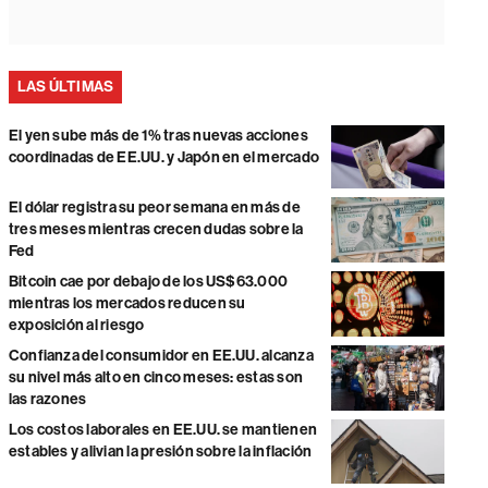
LAS ÚLTIMAS
El yen sube más de 1% tras nuevas acciones
coordinadas de EE.UU. y Japón en el mercado
El dólar registra su peor semana en más de
tres meses mientras crecen dudas sobre la
Fed
Bitcoin cae por debajo de los US$63.000
mientras los mercados reducen su
exposición al riesgo
Confianza del consumidor en EE.UU. alcanza
su nivel más alto en cinco meses: estas son
las razones
Los costos laborales en EE.UU. se mantienen
estables y alivian la presión sobre la inflación