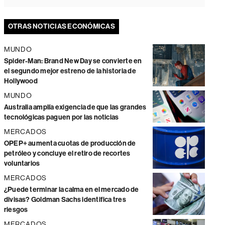
OTRAS NOTICIAS ECONÓMICAS
MUNDO
Spider-Man: Brand New Day se convierte en
el segundo mejor estreno de la historia de
Hollywood
MUNDO
Australia amplía exigencia de que las grandes
tecnológicas paguen por las noticias
MERCADOS
OPEP+ aumenta cuotas de producción de
petróleo y concluye el retiro de recortes
voluntarios
MERCADOS
¿Puede terminar la calma en el mercado de
divisas? Goldman Sachs identifica tres
riesgos
MERCADOS