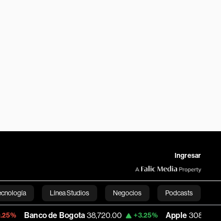
Ingresar
ecnología
Línea Studios
Negocios
Podcasts
 de Bogota
38,720.00
Apple
308.63
US
+3.25%
-7.53%
English