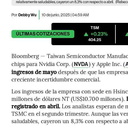
relativamente saludables, cayeron un 8,3% con respecto a abril.
(Rebec
Por
Debby Wu
10 de junio, 2025 | 04:59 AM
TSM
+0.23%
ÚLTIMAS
COTIZACIONES
404.25
Bloomberg — Taiwan Semiconductor Manufact
chips para Nvidia Corp. (
) y Apple Inc. (
NVDA
ingresos de mayo
después de que las empresas
creciente incertidumbre comercial.
Los ingresos de la empresa con sede en Hsinc
millones de dólares NT (US$10.700 millones).
registrado en abril.
Los analistas esperan de 
TSMC en el segundo trimestre. Aunque las ve
saludables, cayeron un 8,3% con respecto a ab