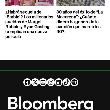
¿Habrá secuela de
30 años del éxito de “La
‘Barbie’? Los millonarios
Macarena”: ¿Cuánto
sueldos de Margot
dinero ha generado la
Robbie y Ryan Gosling
canción que marcó los
complican una nueva
90?
película