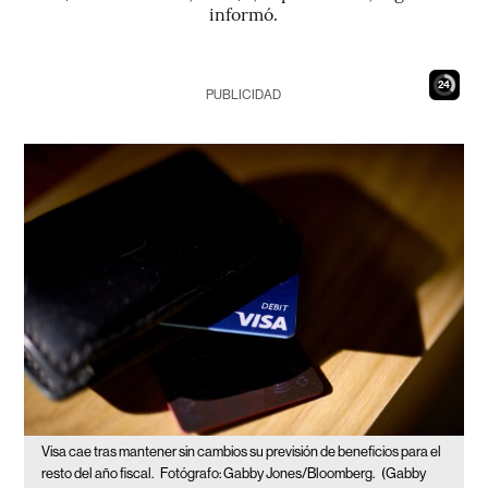
informó.
23
PUBLICIDAD
Visa cae tras mantener sin cambios su previsión de beneficios para el
resto del año fiscal.
Fotógrafo: Gabby Jones/Bloomberg.
(Gabby