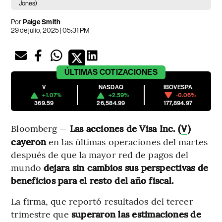
Jones)
Por
Paige Smith
29 de julio, 2025 | 05:31 PM
ÚLTIMAS
COTIZACIONES
V
NASDAQ
IBOVESPA
+1.07%
+2.59%
-0.06%
369.59
26,584.99
177,894.97
Bloomberg —
Las acciones de Visa Inc. (
)
V
cayeron
en las últimas operaciones del martes
después de que la mayor red de pagos del
mundo
dejara sin cambios sus perspectivas de
beneficios para el resto del año fiscal.
La firma, que reportó resultados del tercer
trimestre que
superaron las estimaciones de