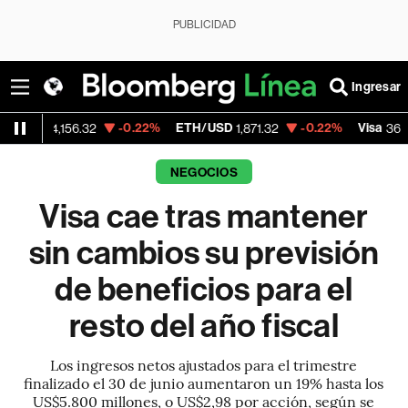
PUBLICIDAD
Ingresar
-0.22%
ETH/USD
-0.22%
Visa
+1.
,156.32
1,871.32
369.59
NEGOCIOS
Visa cae tras mantener
sin cambios su previsión
de beneficios para el
resto del año fiscal
Los ingresos netos ajustados para el trimestre
finalizado el 30 de junio aumentaron un 19% hasta los
US$5.800 millones, o US$2,98 por acción, según se