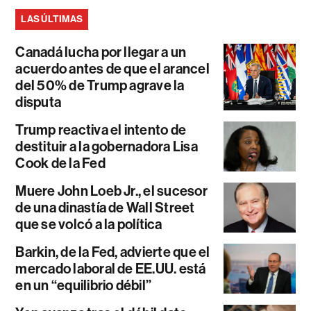
LAS ÚLTIMAS
Canadá lucha por llegar a un
acuerdo antes de que el arancel
del 50% de Trump agrave la
disputa
Trump reactiva el intento de
destituir a la gobernadora Lisa
Cook de la Fed
Muere John Loeb Jr., el sucesor
de una dinastía de Wall Street
que se volcó a la política
Barkin, de la Fed, advierte que el
mercado laboral de EE.UU. está
en un “equilibrio débil”