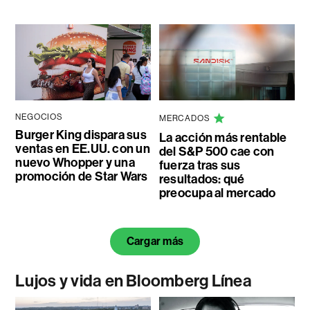
NEGOCIOS
MERCADOS
Burger King dispara sus
La acción más rentable
ventas en EE.UU. con un
del S&P 500 cae con
nuevo Whopper y una
fuerza tras sus
promoción de Star Wars
resultados: qué
preocupa al mercado
Cargar más
Lujos y vida en Bloomberg Línea