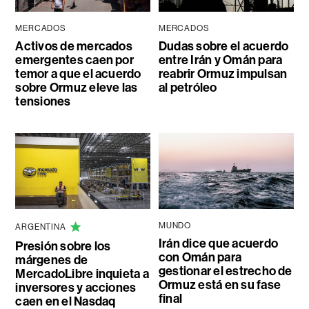
MERCADOS
MERCADOS
Activos de mercados
Dudas sobre el acuerdo
emergentes caen por
entre Irán y Omán para
temor a que el acuerdo
reabrir Ormuz impulsan
sobre Ormuz eleve las
al petróleo
tensiones
MUNDO
ARGENTINA
Irán dice que acuerdo
Presión sobre los
con Omán para
márgenes de
gestionar el estrecho de
MercadoLibre inquieta a
Ormuz está en su fase
inversores y acciones
final
caen en el Nasdaq