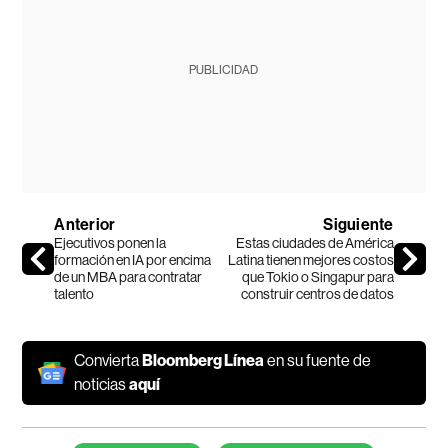
PUBLICIDAD
Anterior
Siguiente
Ejecutivos ponen la
Estas ciudades de América
formación en IA por encima
Latina tienen mejores costos
de un MBA para contratar
que Tokio o Singapur para
talento
construir centros de datos
Convierta
Bloomberg Línea
en su fuente de
noticias
aquí