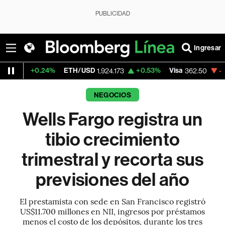
PUBLICIDAD
Ingresar
24%
ETH/USD
+0.53%
Visa
-2.15%
Mercad
1,924.173
362.50
NEGOCIOS
Wells Fargo registra un
tibio crecimiento
trimestral y recorta sus
previsiones del año
El prestamista con sede en San Francisco registró
US$11.700 millones en NII, ingresos por préstamos
menos el costo de los depósitos, durante los tres