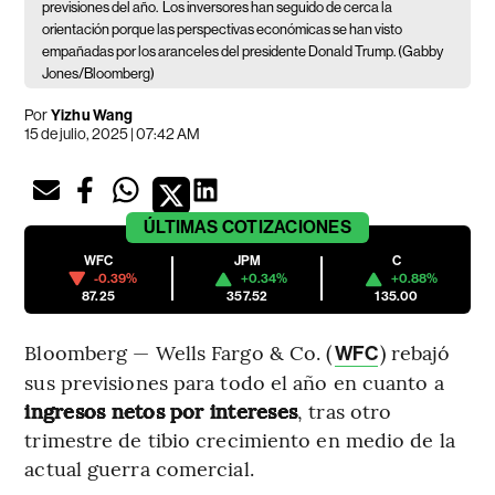
previsiones del año.
Los inversores han seguido de cerca la
orientación porque las perspectivas económicas se han visto
empañadas por los aranceles del presidente Donald Trump. (Gabby
Jones/Bloomberg)
Por
Yizhu Wang
15 de julio, 2025 | 07:42 AM
ÚLTIMAS
COTIZACIONES
WFC
JPM
C
-0.39%
+0.34%
+0.88%
87.25
357.52
135.00
Bloomberg — Wells Fargo & Co. (
) rebajó
WFC
sus previsiones para todo el año en cuanto a
ingresos netos por intereses
, tras otro
trimestre de tibio crecimiento en medio de la
actual guerra comercial.