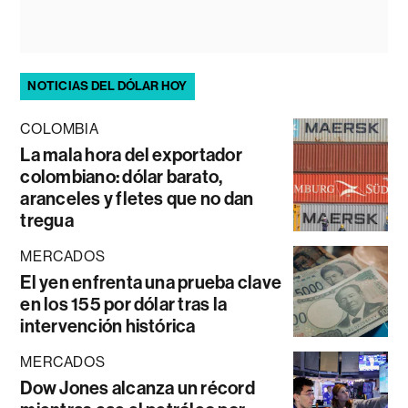
NOTICIAS DEL DÓLAR HOY
COLOMBIA
La mala hora del exportador
colombiano: dólar barato,
aranceles y fletes que no dan
tregua
MERCADOS
El yen enfrenta una prueba clave
en los 155 por dólar tras la
intervención histórica
MERCADOS
Dow Jones alcanza un récord