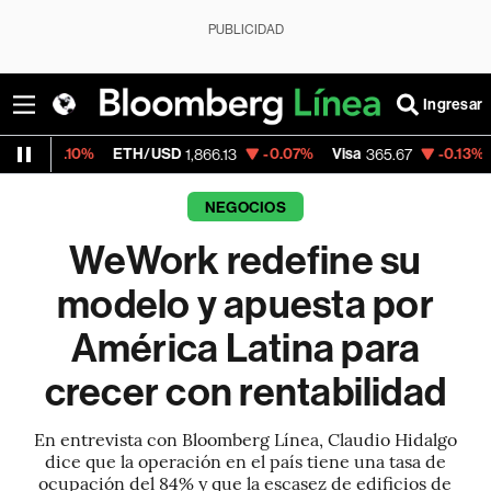
PUBLICIDAD
Ingresar
ETH/USD
-0.07%
Visa
-0.13%
MercadoLib
1,866.13
365.67
NEGOCIOS
WeWork redefine su
modelo y apuesta por
América Latina para
crecer con rentabilidad
En entrevista con Bloomberg Línea, Claudio Hidalgo
dice que la operación en el país tiene una tasa de
ocupación del 84% y que la escasez de edificios de