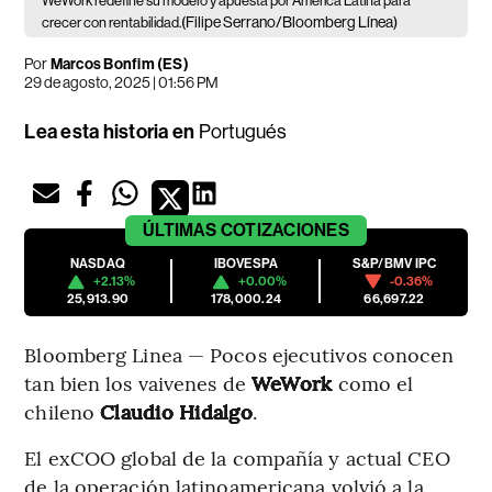
WeWork redefine su modelo y apuesta por América Latina para
(Filipe Serrano/Bloomberg Línea)
crecer con rentabilidad.
Por
Marcos Bonfim (ES)
29 de agosto, 2025 | 01:56 PM
Lea esta historia en
Portugués
ÚLTIMAS
COTIZACIONES
NASDAQ
IBOVESPA
S&P/BMV IPC
+2.13%
+0.00%
-0.36%
25,913.90
178,000.24
66,697.22
Bloomberg Linea — Pocos ejecutivos conocen
tan bien los vaivenes de
WeWork
como el
chileno
Claudio Hidalgo
.
El exCOO global de la compañía y actual CEO
de la operación latinoamericana volvió a la