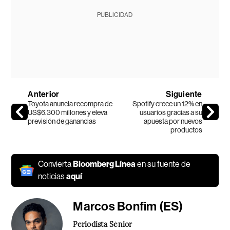
PUBLICIDAD
Anterior
Siguiente
Toyota anuncia recompra de
Spotify crece un 12% en
US$6.300 millones y eleva
usuarios gracias a su
previsión de ganancias
apuesta por nuevos
productos
Convierta
Bloomberg Línea
en su fuente de
noticias
aquí
Marcos Bonfim (ES)
Periodista Sénior