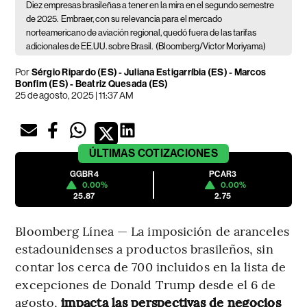
Diez empresas brasileñas a tener en la mira en el segundo semestre
de 2025.
Embraer, con su relevancia para el mercado
norteamericano de aviación regional, quedó fuera de las tarifas
adicionales de EE.UU. sobre Brasil.
(Bloomberg/Victor Moriyama)
Por
Sérgio Ripardo (ES)
-
Juliana Estigarríbia (ES)
-
Marcos
Bonfim (ES)
-
Beatriz Quesada (ES)
25 de agosto, 2025 | 11:37 AM
ÚLTIMAS
COTIZACIONES
GGBR4
PCAR3
0.00%
0.00%
25.87
2.75
Bloomberg Línea — La imposición de aranceles
estadounidenses a productos brasileños, sin
contar los cerca de 700 incluidos en la lista de
excepciones de Donald Trump desde el 6 de
agosto,
impacta las perspectivas de negocios