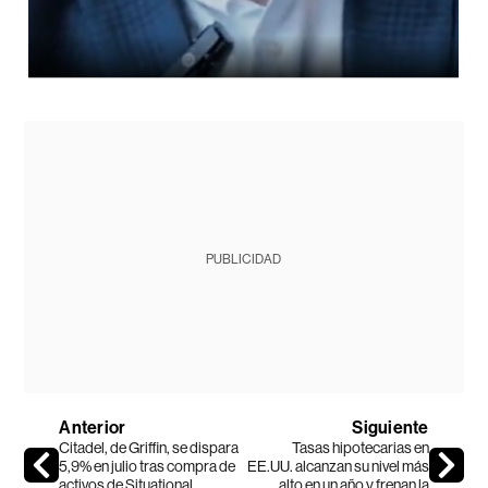
PUBLICIDAD
Anterior
Siguiente
Citadel, de Griffin, se dispara
Tasas hipotecarias en
5,9% en julio tras compra de
EE.UU. alcanzan su nivel más
activos de Situational
alto en un año y frenan la