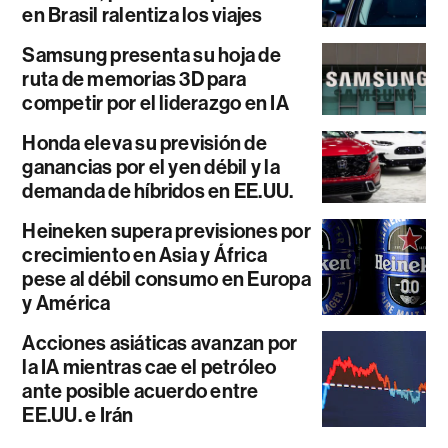
en Brasil ralentiza los viajes
Samsung presenta su hoja de
ruta de memorias 3D para
competir por el liderazgo en IA
Honda eleva su previsión de
ganancias por el yen débil y la
demanda de híbridos en EE.UU.
Heineken supera previsiones por
crecimiento en Asia y África
pese al débil consumo en Europa
y América
Acciones asiáticas avanzan por
la IA mientras cae el petróleo
ante posible acuerdo entre
EE.UU. e Irán