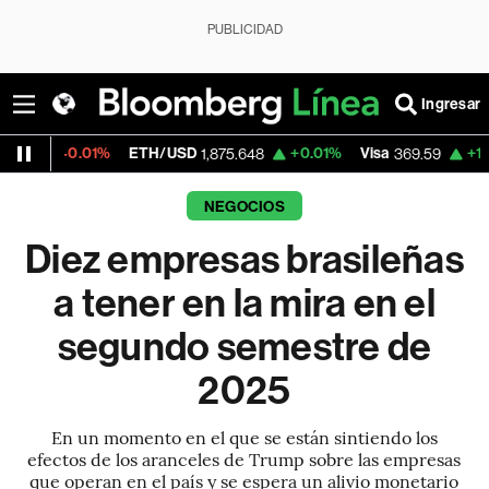
PUBLICIDAD
Ingresar
01%
ETH/USD
+0.01%
Visa
+1.07%
Merca
1,875.648
369.59
NEGOCIOS
Diez empresas brasileñas
a tener en la mira en el
segundo semestre de
2025
En un momento en el que se están sintiendo los
efectos de los aranceles de Trump sobre las empresas
que operan en el país y se espera un alivio monetario