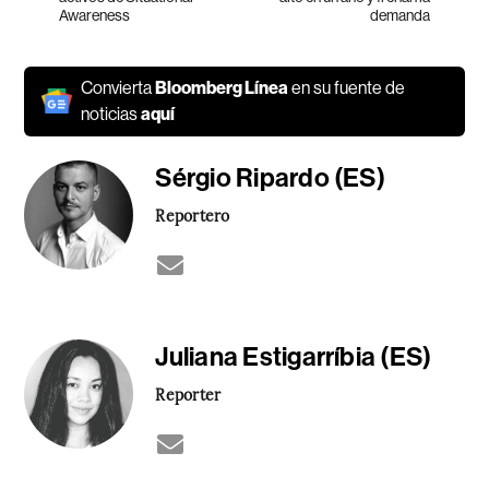
Awareness
demanda
Convierta
Bloomberg Línea
en su fuente de
noticias
aquí
Sérgio Ripardo (ES)
Reportero
Juliana Estigarríbia (ES)
Reporter