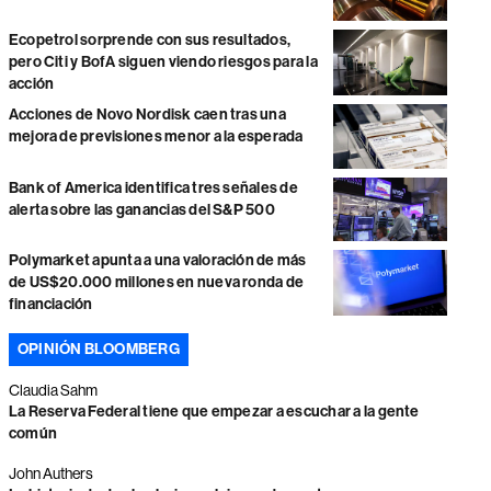
Ecopetrol sorprende con sus resultados,
pero Citi y BofA siguen viendo riesgos para la
acción
Acciones de Novo Nordisk caen tras una
mejora de previsiones menor a la esperada
Bank of America identifica tres señales de
alerta sobre las ganancias del S&P 500
Polymarket apunta a una valoración de más
de US$20.000 millones en nueva ronda de
financiación
OPINIÓN BLOOMBERG
Claudia Sahm
La Reserva Federal tiene que empezar a escuchar a la gente
común
John Authers