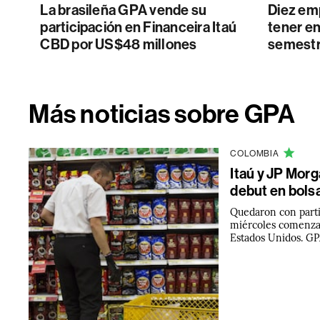
La brasileña GPA vende su
Diez em
participación en Financeira Itaú
tener en
CBD por US$48 millones
semestr
Más noticias sobre GPA
COLOMBIA
Itaú y JP Morg
debut en bolsa
Quedaron con parti
miércoles comenzar
Estados Unidos. GP