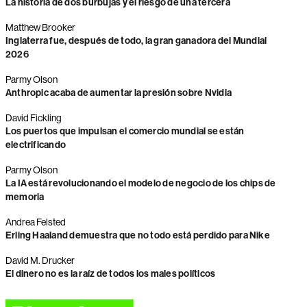
La historia de dos burbujas y el riesgo de una tercera
Matthew Brooker
Inglaterra fue, después de todo, la gran ganadora del Mundial
2026
Parmy Olson
Anthropic acaba de aumentar la presión sobre Nvidia
David Fickling
Los puertos que impulsan el comercio mundial se están
electrificando
Parmy Olson
La IA está revolucionando el modelo de negocio de los chips de
memoria
Andrea Felsted
Erling Haaland demuestra que no todo está perdido para Nike
David M. Drucker
El dinero no es la raíz de todos los males políticos