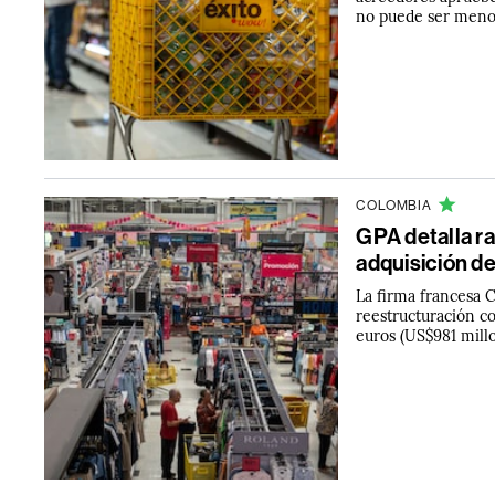
no puede ser menor
COLOMBIA
GPA detalla r
adquisición d
La firma francesa 
reestructuración c
euros (US$981 mill