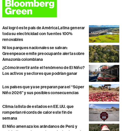
Así logró este país de América Latina generar
toda su electricidad con fuentes 100%
renovables
Ni los parques nacionales se salvan:
Greenpeace emite preocupante alerta sobre
Amazonía colombiana
¿Cómo invertir ante el fenómeno de El Niño?
Los activos y sectores que podrían ganar
Los países que ya se preparan para el “Súper
Niño 2026” y sus posibles consecuencias
Clima: la lista de estados en EE.UU. que
romperían récords de calor este fin de
semana
El Niño amenaza los arándanos de Perú y