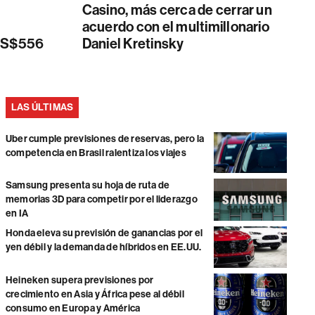
Casino, más cerca de cerrar un
acuerdo con el multimillonario
 US$556
Daniel Kretinsky
LAS ÚLTIMAS
Uber cumple previsiones de reservas, pero la
competencia en Brasil ralentiza los viajes
Samsung presenta su hoja de ruta de
memorias 3D para competir por el liderazgo
en IA
Honda eleva su previsión de ganancias por el
yen débil y la demanda de híbridos en EE.UU.
Heineken supera previsiones por
crecimiento en Asia y África pese al débil
consumo en Europa y América