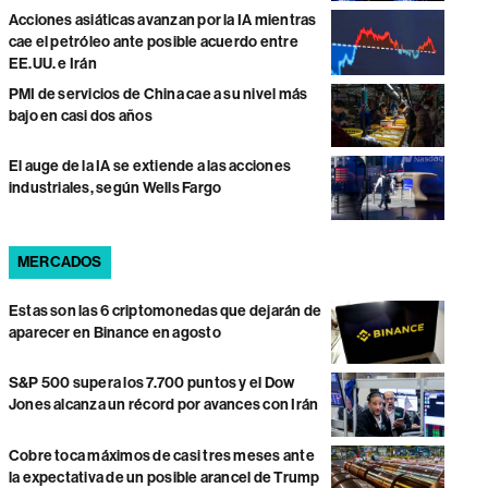
Acciones asiáticas avanzan por la IA mientras
cae el petróleo ante posible acuerdo entre
EE.UU. e Irán
PMI de servicios de China cae a su nivel más
bajo en casi dos años
El auge de la IA se extiende a las acciones
industriales, según Wells Fargo
MERCADOS
Estas son las 6 criptomonedas que dejarán de
aparecer en Binance en agosto
S&P 500 supera los 7.700 puntos y el Dow
Jones alcanza un récord por avances con Irán
Cobre toca máximos de casi tres meses ante
la expectativa de un posible arancel de Trump