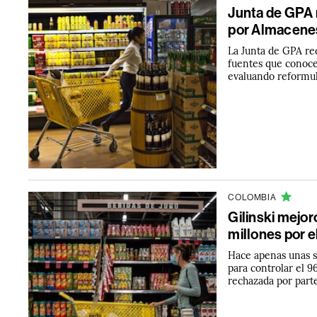
Junta de GPA r
por Almacene
La Junta de GPA rec
fuentes que conoce
evaluando reformula
COLOMBIA
Gilinski mejor
millones por e
Hace apenas unas s
para controlar el 9
rechazada por part