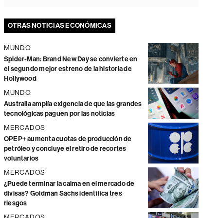
OTRAS NOTICIAS ECONÓMICAS
MUNDO
Spider-Man: Brand New Day se convierte en
el segundo mejor estreno de la historia de
Hollywood
MUNDO
Australia amplía exigencia de que las grandes
tecnológicas paguen por las noticias
MERCADOS
OPEP+ aumenta cuotas de producción de
petróleo y concluye el retiro de recortes
voluntarios
MERCADOS
¿Puede terminar la calma en el mercado de
divisas? Goldman Sachs identifica tres
riesgos
MERCADOS