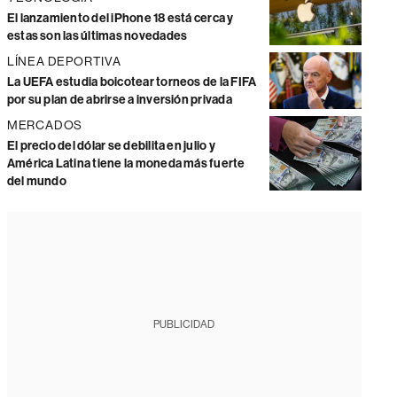
El lanzamiento del iPhone 18 está cerca y
estas son las últimas novedades
LÍNEA DEPORTIVA
La UEFA estudia boicotear torneos de la FIFA
por su plan de abrirse a inversión privada
MERCADOS
El precio del dólar se debilita en julio y
América Latina tiene la moneda más fuerte
del mundo
PUBLICIDAD