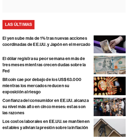
LAS ÚLTIMAS
El yen sube más de 1% tras nuevas acciones
coordinadas de EE.UU. y Japón en el mercado
El dólar registra su peor semana en más de
tres meses mientras crecen dudas sobre la
Fed
Bitcoin cae por debajo de los US$63.000
mientras los mercados reducen su
exposición al riesgo
Confianza del consumidor en EE.UU. alcanza
su nivel más alto en cinco meses: estas son
las razones
Los costos laborales en EE.UU. se mantienen
estables y alivian la presión sobre la inflación