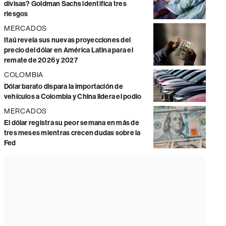
divisas? Goldman Sachs identifica tres
riesgos
MERCADOS
Itaú revela sus nuevas proyecciones del
precio del dólar en América Latina para el
remate de 2026 y 2027
COLOMBIA
Dólar barato dispara la importación de
vehículos a Colombia y China lidera el podio
MERCADOS
El dólar registra su peor semana en más de
tres meses mientras crecen dudas sobre la
Fed