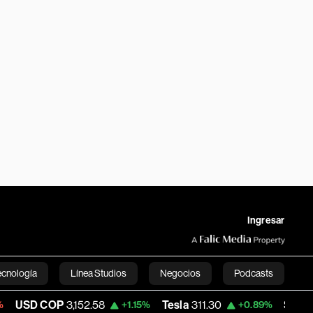
Ingresar
ecnología
Línea Studios
Negocios
Podcasts
COP
3,152.58
Tesla
311.30
Space X
108.3
+1.15%
+0.89%
English