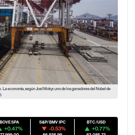
.
La economía, según Joel Mokyr, uno de los ganadores del Nobel de
)
IBOVESPA
S&P/BMV IPC
BTC/USD
+0.47%
-0.53%
+0.77%
177,999.00
66,936.99
63,085.73