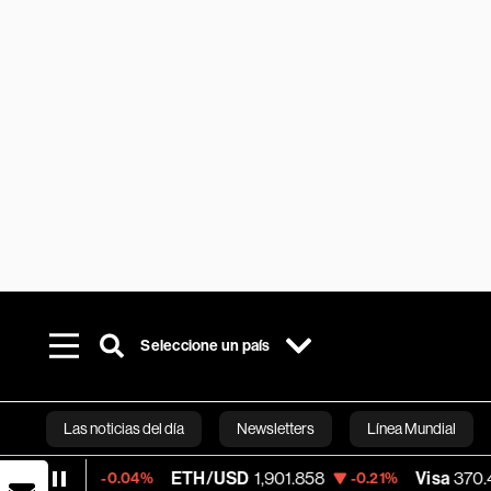
Seleccione un país
Las noticias del día
Newsletters
Línea Mundial
ETH/USD
1,901.858
Visa
370.47
-0.04%
-0.21%
+0.
Bloomberg 