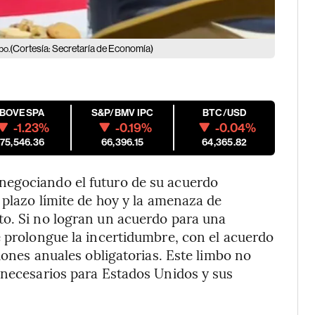
(Cortesía: Secretaría de Economía)
bo.
IBOVESPA
S&P/BMV IPC
BTC/USD
-1.23%
-0.19%
-0.04%
175,546.36
66,396.15
64,365.82
negociando el futuro de su acuerdo
 plazo límite de hoy y la amenaza de
to. Si no logran un acuerdo para una
e prolongue la incertidumbre, con el acuerdo
siones anuales obligatorias. Este limbo no
nnecesarios para Estados Unidos y sus