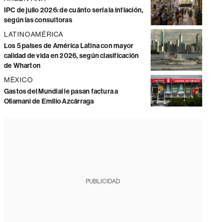
IPC de julio 2026: de cuánto sería la inflación,
según las consultoras
LATINOAMÉRICA
Los 5 países de América Latina con mayor
calidad de vida en 2026, según clasificación
de Wharton
MÉXICO
Gastos del Mundial le pasan factura a
Ollamani de Emilio Azcárraga
PUBLICIDAD