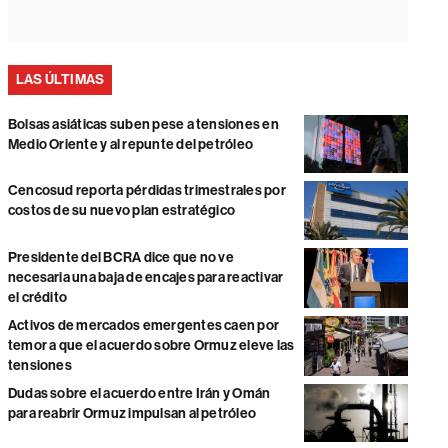
LAS ÚLTIMAS
Bolsas asiáticas suben pese a tensiones en
Medio Oriente y al repunte del petróleo
Cencosud reporta pérdidas trimestrales por
costos de su nuevo plan estratégico
Presidente del BCRA dice que no ve
necesaria una baja de encajes para reactivar
el crédito
Activos de mercados emergentes caen por
temor a que el acuerdo sobre Ormuz eleve las
tensiones
Dudas sobre el acuerdo entre Irán y Omán
para reabrir Ormuz impulsan al petróleo