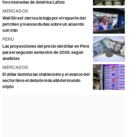
tres monedas de América Latina
MERCADOS
Wall Street cierra a la baja por el repunte del
petróleo y nuevas dudas sobre un acuerdo
con Irán
PERÚ
Las proyecciones del precio del dólar en Perú
para el segundo semestre de 2026, según
analistas
MERCADOS
El dólar domina las stablecoins y el avance del
sector lleva el debate más allá del mundo
cripto