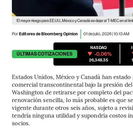
El mayor riesgo para EE.UU., México y Canadá es dejar al T-MEC en el lim
Por
Editores de Bloomberg Opinion
01 de julio, 2026 | 10:13 AM
NASDAQ
-0.06%
ÚLTIMAS
COTIZACIONES
26,348.35
Estados Unidos, México y Canadá han estado 
comercial transcontinental bajo la presión del
Washington de retirarse por completo del pac
renovación sencilla, lo más probable es que s
vigente durante otros seis años, sujeto a revi
tendría ninguna utilidad y supondría costos i
socios.