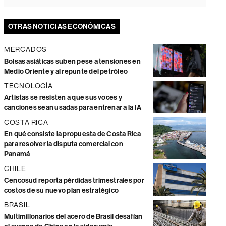
OTRAS NOTICIAS ECONÓMICAS
MERCADOS
Bolsas asiáticas suben pese a tensiones en
Medio Oriente y al repunte del petróleo
TECNOLOGÍA
Artistas se resisten a que sus voces y
canciones sean usadas para entrenar a la IA
COSTA RICA
En qué consiste la propuesta de Costa Rica
para resolver la disputa comercial con
Panamá
CHILE
Cencosud reporta pérdidas trimestrales por
costos de su nuevo plan estratégico
BRASIL
Multimillonarios del acero de Brasil desafían