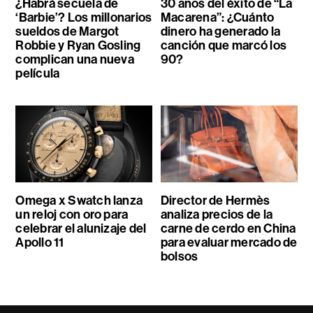
¿Habrá secuela de
30 años del éxito de “La
‘Barbie’? Los millonarios
Macarena”: ¿Cuánto
sueldos de Margot
dinero ha generado la
Robbie y Ryan Gosling
canción que marcó los
complican una nueva
90?
película
Omega x Swatch lanza
Director de Hermès
un reloj con oro para
analiza precios de la
celebrar el alunizaje del
carne de cerdo en China
Apollo 11
para evaluar mercado de
bolsos