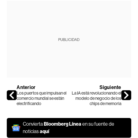
PUBLICIDAD
Anterior
Siguiente
Los puertos que impulsan el
La IA está revolucionando el
comercio mundial se están
modelo de negocio de los
electrificando
chips de memoria
Convierta
Bloomberg Línea
en su fuente de
noticias
aquí