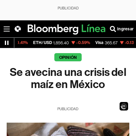
PUBLICIDAD
Ingresar
ETH/USD
-0.59%
Visa
-0.13%
MercadoLib
1,856.40
365.67
OPINIÓN
Se avecina una crisis del
maíz en México
21
PUBLICIDAD