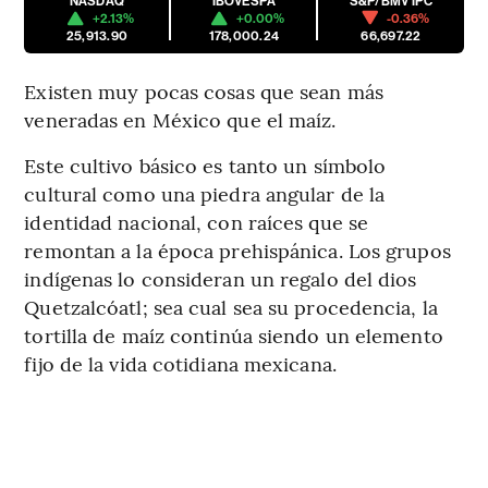
NASDAQ
IBOVESPA
S&P/BMV IPC
+2.13%
+0.00%
-0.36%
25,913.90
178,000.24
66,697.22
Existen muy pocas cosas que sean más
veneradas en México que el maíz.
Este cultivo básico es tanto un símbolo
cultural como una piedra angular de la
identidad nacional, con raíces que se
remontan a la época prehispánica. Los grupos
indígenas lo consideran un regalo del dios
Quetzalcóatl; sea cual sea su procedencia, la
tortilla de maíz continúa siendo un elemento
fijo de la vida cotidiana mexicana.