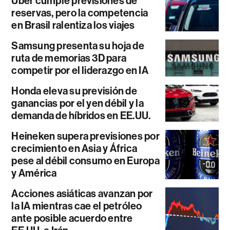
Uber cumple previsiones de
reservas, pero la competencia
en Brasil ralentiza los viajes
Samsung presenta su hoja de
ruta de memorias 3D para
competir por el liderazgo en IA
Honda eleva su previsión de
ganancias por el yen débil y la
demanda de híbridos en EE.UU.
Heineken supera previsiones por
crecimiento en Asia y África
pese al débil consumo en Europa
y América
Acciones asiáticas avanzan por
la IA mientras cae el petróleo
ante posible acuerdo entre