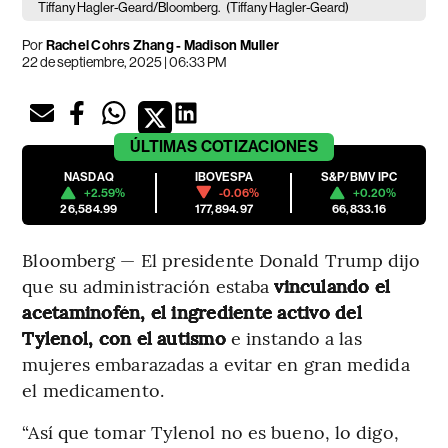
Tiffany Hagler-Geard/Bloomberg.
(Tiffany Hagler-Geard)
Por
Rachel Cohrs Zhang - Madison Muller
22 de septiembre, 2025 | 06:33 PM
ÚLTIMAS
COTIZACIONES
NASDAQ
IBOVESPA
S&P/BMV IPC
+2.59%
-0.06%
+0.20%
26,584.99
177,894.97
66,833.16
Bloomberg — El presidente Donald Trump dijo
que su administración estaba
vinculando el
acetaminofén, el ingrediente activo del
Tylenol, con el autismo
e instando a las
mujeres embarazadas a evitar en gran medida
el medicamento.
“Así que tomar Tylenol no es bueno, lo digo,