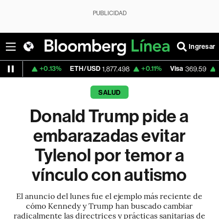
PUBLICIDAD
Ingresar
+0.13%
ETH/USD
+0.11%
Visa
+1.07%
Mer
1,877.498
369.59
SALUD
Donald Trump pide a
embarazadas evitar
Tylenol por temor a
vínculo con autismo
El anuncio del lunes fue el ejemplo más reciente de
cómo Kennedy y Trump han buscado cambiar
radicalmente las directrices y prácticas sanitarias de