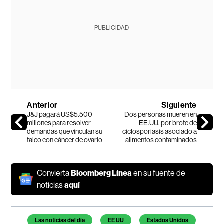
PUBLICIDAD
Anterior
Siguiente
J&J pagará US$5.500
Dos personas mueren en
millones para resolver
EE.UU. por brote de
demandas que vinculan su
ciclosporiasis asociado a
talco con cáncer de ovario
alimentos contaminados
Convierta
Bloomberg Línea
en su fuente de
noticias
aquí
Temas de este artículo
Las noticias del día
EE UU
Estados Unidos