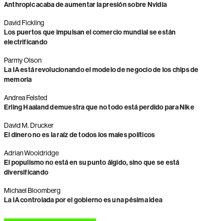
Anthropic acaba de aumentar la presión sobre Nvidia
David Fickling
Los puertos que impulsan el comercio mundial se están
electrificando
Parmy Olson
La IA está revolucionando el modelo de negocio de los chips de
memoria
Andrea Felsted
Erling Haaland demuestra que no todo está perdido para Nike
David M. Drucker
El dinero no es la raíz de todos los males políticos
Adrian Wooldridge
El populismo no está en su punto álgido, sino que se está
diversificando
Michael Bloomberg
La IA controlada por el gobierno es una pésima idea