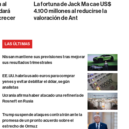
 al
La fortuna de Jack Ma cae US$
dará
4.100 millones al reducirse la
crecer
valoración de Ant
LAS ÚLTIMAS
Nissan mantiene sus previsiones tras mejorar
sus resultados trimestrales
EE.UU. habría usado euros para comprar
yenes y evitar debilitar el dólar, según
analistas
Ucrania afirma haber atacado una refinería de
Rosneft en Rusia
Trump suspende ataques contra Irán ante la
promesa de un pronto acuerdo sobre el
estrecho de Ormuz