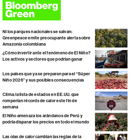
Ni los parques nacionales se salvan:
Greenpeace emite preocupante alerta sobre
Amazonía colombiana
¿Cómo invertir ante el fenómeno de El Niño?
Los activos y sectores que podrían ganar
Los países que ya se preparan para el “Súper
Niño 2026” y sus posibles consecuencias
Clima: la lista de estados en EE.UU. que
romperían récords de calor este fin de
semana
El Niño amenaza los arándanos de Perú y
podría disparar los precios en todo el mundo
Las olas de calor cambian las reglas de la