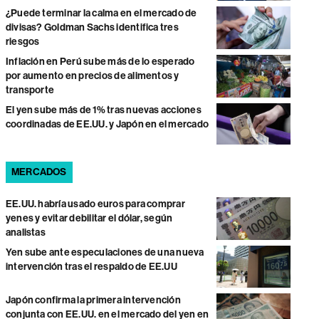
¿Puede terminar la calma en el mercado de
divisas? Goldman Sachs identifica tres
riesgos
Inflación en Perú sube más de lo esperado
por aumento en precios de alimentos y
transporte
El yen sube más de 1% tras nuevas acciones
coordinadas de EE.UU. y Japón en el mercado
MERCADOS
EE.UU. habría usado euros para comprar
yenes y evitar debilitar el dólar, según
analistas
Yen sube ante especulaciones de una nueva
intervención tras el respaldo de EE.UU
Japón confirma la primera intervención
conjunta con EE.UU. en el mercado del yen en