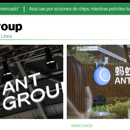
”
Asia cae por acciones de chips, mientras petróleo baja por p
roup
 Línea
MERCADOS