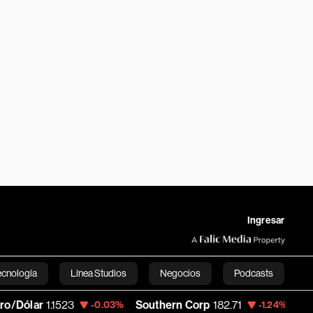
Ingresar
ecnología
Línea Studios
Negocios
Podcasts
r
1.1523
Southern Corp
182.71
Copa Holdi
-0.03%
-1.24%
English