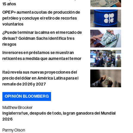
15 años
OPEP+ aumenta cuotas de producción de
petróleo y concluye el retiro de recortes
voluntarios
¿Puede terminar la calma en el mercado de
divisas? Goldman Sachs identifica tres
riesgos
Inversores en préstamos se muestran
reticentes a medida que aumenta el temor
Itaú revela sus nuevas proyecciones del
precio del dólar en América Latina para el
remate de 2026 y 2027
OPINIÓN BLOOMBERG
Matthew Brooker
Inglaterra fue, después de todo, la gran ganadora del Mundial
2026
Parmy Olson