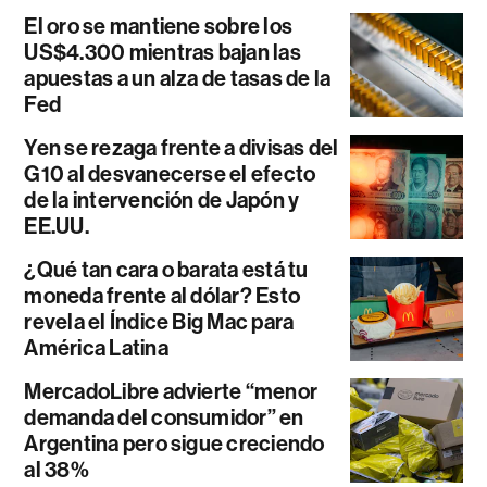
El oro se mantiene sobre los
US$4.300 mientras bajan las
apuestas a un alza de tasas de la
Fed
Yen se rezaga frente a divisas del
G10 al desvanecerse el efecto
de la intervención de Japón y
EE.UU.
¿Qué tan cara o barata está tu
moneda frente al dólar? Esto
revela el Índice Big Mac para
América Latina
MercadoLibre advierte “menor
demanda del consumidor” en
Argentina pero sigue creciendo
al 38%