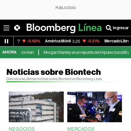
PUBLICIDAD
Ingresar
-0.62%
América Móvil
-0.31%
MercadoLibre
3.25
1,900.89
AHORA
con Irán
Morgan Stanley ve un repunte del impulso bursátil gracias a las
Noticias sobre Biontech
Descubre las últimas noticias sobre Biontech en Bloomberg Línea
NEGOCIOS
MERCADOS