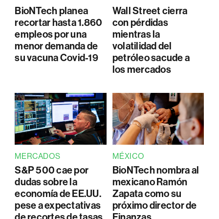
BioNTech planea
Wall Street cierra
recortar hasta 1.860
con pérdidas
empleos por una
mientras la
menor demanda de
volatilidad del
su vacuna Covid-19
petróleo sacude a
los mercados
MERCADOS
MÉXICO
S&P 500 cae por
BioNTech nombra al
dudas sobre la
mexicano Ramón
economía de EE.UU.
Zapata como su
pese a expectativas
próximo director de
de recortes de tasas
Finanzas