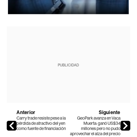
PUBLICIDAD
Anterior
Siguiente
Carry trade resiste pese a la
GeoPark avanza en Vaca
pérdida de atractivo del yen
Muerta: ganó US$34
como fuente de financiación
millones pero no pudo
aprovechar el alza del precio