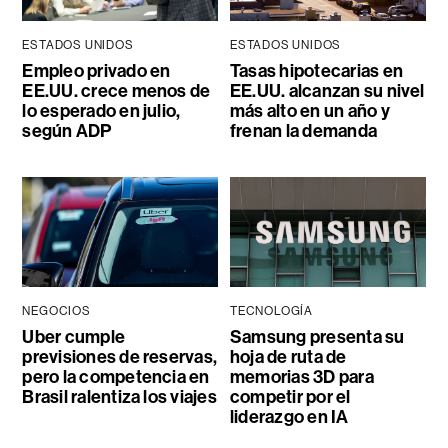
ESTADOS UNIDOS
ESTADOS UNIDOS
Empleo privado en
Tasas hipotecarias en
EE.UU. crece menos de
EE.UU. alcanzan su nivel
lo esperado en julio,
más alto en un año y
según ADP
frenan la demanda
NEGOCIOS
TECNOLOGÍA
Uber cumple
Samsung presenta su
previsiones de reservas,
hoja de ruta de
pero la competencia en
memorias 3D para
Brasil ralentiza los viajes
competir por el
liderazgo en IA