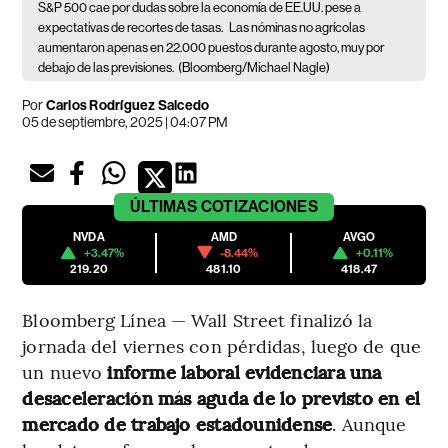
S&P 500 cae por dudas sobre la economía de EE.UU. pese a
expectativas de recortes de tasas.
Las nóminas no agrícolas
aumentaron apenas en 22.000 puestos durante agosto, muy por
debajo de las previsiones.
(Bloomberg/Michael Nagle)
Por
Carlos Rodríguez Salcedo
05 de septiembre, 2025 | 04:07 PM
ÚLTIMAS
COTIZACIONES
NVDA
AMD
AVGO
+3.47%
-8.44%
+0.11%
219.20
481.10
418.47
Bloomberg Línea — Wall Street finalizó la
jornada del viernes con pérdidas, luego de que
un nuevo
informe laboral evidenciara una
desaceleración más aguda de lo previsto en el
mercado de trabajo estadounidense
. Aunque