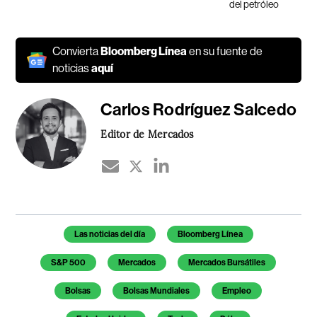
del petróleo
Convierta
Bloomberg Línea
en su fuente de
noticias
aquí
Carlos Rodríguez Salcedo
Editor de Mercados
Temas de este artículo
Las noticias del día
Bloomberg Línea
S&P 500
Mercados
Mercados Bursátiles
Bolsas
Bolsas Mundiales
Empleo