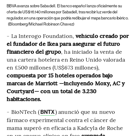
BBVA avanza sobre Sabadell.
El banco español lanza oficialmente su
oferta de US$16.140 millones por Sabadell, tras recibir luz verde del
regulador, en una operación que podría redibujar el mapa bancario ibérico.
(Bloomberg/Michael Robinson Chavez)
- La Interogo Foundation,
vehículo creado por
el fundador de Ikea para asegurar el futuro
financiero del grupo
, ha iniciado la venta de
una cartera hotelera en Reino Unido valorada
en £500 millones (US$673 millones),
compuesta por 15 hoteles operados bajo
marcas de Marriott —incluyendo Moxy, AC y
Courtyard— con un total de 3.230
habitaciones.
- BioNTech (
) anunció que su nuevo
BNTX
fármaco experimental contra el cáncer de
mama superó en eficacia a Kadcyla de Roche
en un ensayo clínico en fase
avanzada