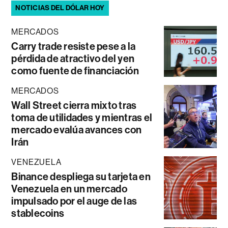
NOTICIAS DEL DÓLAR HOY
MERCADOS
Carry trade resiste pese a la
pérdida de atractivo del yen
como fuente de financiación
MERCADOS
Wall Street cierra mixto tras
toma de utilidades y mientras el
mercado evalúa avances con
Irán
VENEZUELA
Binance despliega su tarjeta en
Venezuela en un mercado
impulsado por el auge de las
stablecoins