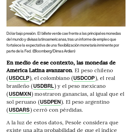
Dólar bajo presión.
El billete verde cae frente a las principales monedas
del mundo y divisas latinoamericanas, tras un informe de empleo que
fortalece la expectativa de una flexibilización monetaria inminente por
parte de la Fed.
(Bloomberg/Dimas Ardian)
En medio de ese contexto, las monedas de
América Latina avanzaron
. El peso chileno
(
), el colombiano (
), el real
USDCLP
USDCOP
brasileño (
) y el peso mexicano
USDBRL
(
) mostraron ganancias, al igual que el
USDMXN
sol peruano (
). El peso argentino
USDPEN
(
) cerró con pérdidas.
USDARS
A la luz de estos datos, Pesole considera que
existe una alta probabilidad de que el índice