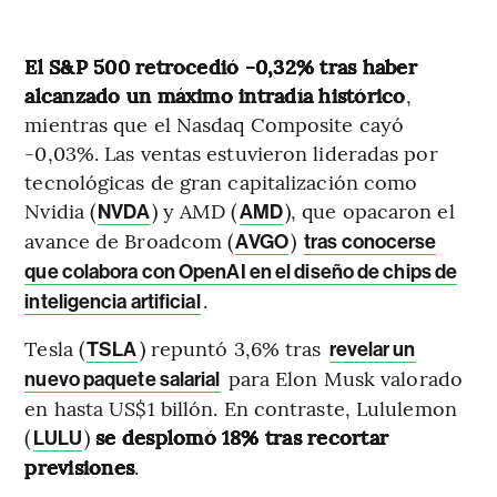
El S&P 500 retrocedió -0,32% tras haber
alcanzado un máximo intradía histórico
,
mientras que el Nasdaq Composite cayó
-0,03%. Las ventas estuvieron lideradas por
tecnológicas de gran capitalización como
Nvidia (
) y AMD (
), que opacaron el
NVDA
AMD
avance de Broadcom (
)
AVGO
tras conocerse
que colabora con OpenAI en el diseño de chips de
.
inteligencia artificial
Tesla (
) repuntó 3,6% tras
TSLA
revelar un
para Elon Musk valorado
nuevo paquete salarial
en hasta US$1 billón. En contraste, Lululemon
(
)
se desplomó 18% tras recortar
LULU
previsiones
.