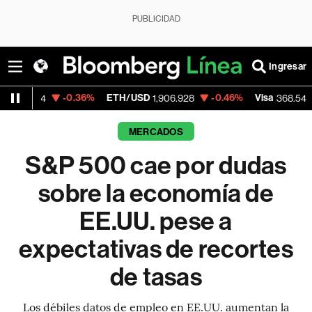
PUBLICIDAD
Ingresar
36%
ETH/USD
-0.46%
Visa
-0.28%
Merca
1,906.928
368.54
MERCADOS
S&P 500 cae por dudas
sobre la economía de
EE.UU. pese a
expectativas de recortes
de tasas
Los débiles datos de empleo en EE.UU. aumentan la