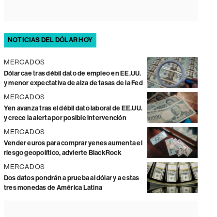
NOTICIAS DEL DÓLAR HOY
MERCADOS
Dólar cae tras débil dato de empleo en EE.UU.
y menor expectativa de alza de tasas de la Fed
MERCADOS
Yen avanza tras el débil dato laboral de EE.UU.
y crece la alerta por posible intervención
MERCADOS
Vender euros para comprar yenes aumenta el
riesgo geopolítico, advierte BlackRock
MERCADOS
Dos datos pondrán a prueba al dólar y a estas
tres monedas de América Latina