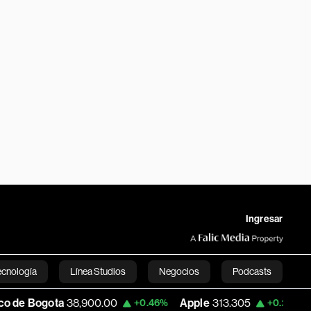
Ingresar
ecnología
Línea Studios
Negocios
Podcasts
a
38,900.00
Apple
313.305
USD COP
3
+0.46%
+0.25%
English