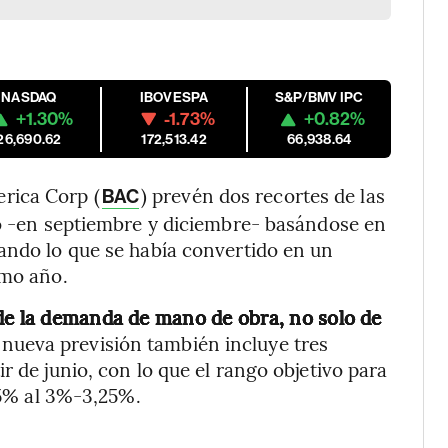
NASDAQ
IBOVESPA
S&P/BMV IPC
+1.30%
-1.73%
+0.82%
26,690.62
172,513.42
66,938.64
rica Corp (
) prevén dos recortes de las
BAC
ño -en septiembre y diciembre- basándose en
ando lo que se había convertido en un
imo año.
 de la demanda de mano de obra, no solo de
a nueva previsión también incluye tres
r de junio, con lo que el rango objetivo para
4,5% al 3%-3,25%.