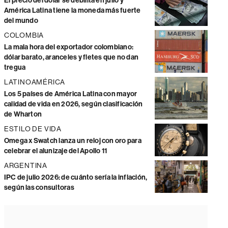
El precio del dólar se debilita en julio y
América Latina tiene la moneda más fuerte
del mundo
COLOMBIA
La mala hora del exportador colombiano:
dólar barato, aranceles y fletes que no dan
tregua
LATINOAMÉRICA
Los 5 países de América Latina con mayor
calidad de vida en 2026, según clasificación
de Wharton
ESTILO DE VIDA
Omega x Swatch lanza un reloj con oro para
celebrar el alunizaje del Apollo 11
ARGENTINA
IPC de julio 2026: de cuánto sería la inflación,
según las consultoras