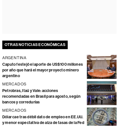
OTRAS NOTICIAS ECONÓMICAS
ARGENTINA
Caputo festejó el aporte de US$100 millones
por año que hará el mayor proyecto minero
argentino
MERCADOS
Petrobras, Itaú y Vale: acciones
recomendadas en Brasil para agosto, según
bancos y corredurías
MERCADOS
Dólar cae tras débil dato de empleo en EE.UU.
y menor expectativa de alza de tasas de la Fed