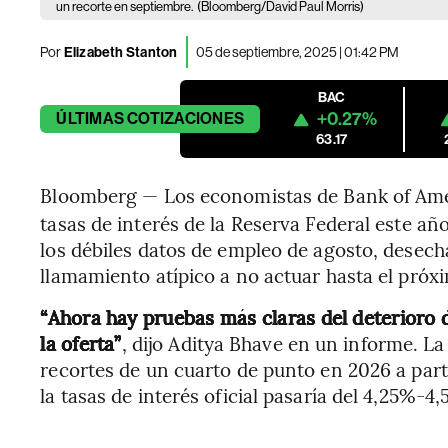
un recorte en septiembre.
(Bloomberg/David Paul Morris)
Por
Elizabeth Stanton
05 de septiembre, 2025 | 01:42 PM
BAC
+0.27%
ÚLTIMAS
COTIZACIONES
63.17
Bloomberg — Los economistas de Bank of Ame
tasas de interés de la Reserva Federal este a
los débiles datos de empleo de agosto, desech
llamamiento atípico a no actuar hasta el próx
“Ahora hay pruebas más claras del deterioro
la oferta”
, dijo Aditya Bhave en un informe. L
recortes de un cuarto de punto en 2026 a parti
la tasas de interés oficial pasaría del 4,25%-