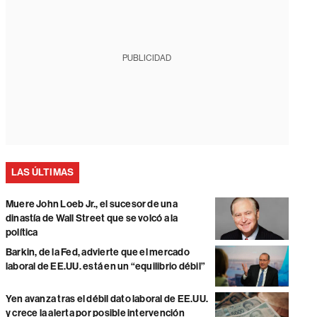
PUBLICIDAD
LAS ÚLTIMAS
Muere John Loeb Jr., el sucesor de una
dinastía de Wall Street que se volcó a la
política
Barkin, de la Fed, advierte que el mercado
laboral de EE.UU. está en un “equilibrio débil”
Yen avanza tras el débil dato laboral de EE.UU.
y crece la alerta por posible intervención