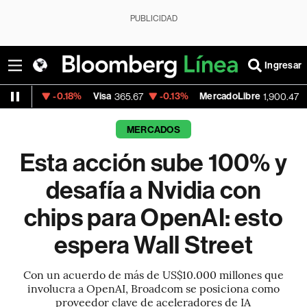
PUBLICIDAD
Ingresar
8%
Visa
-0.13%
MercadoLibre
+1.11%
Banco 
365.67
1,900.47
MERCADOS
Esta acción sube 100% y
desafía a Nvidia con
chips para OpenAI: esto
espera Wall Street
Con un acuerdo de más de US$10.000 millones que
involucra a OpenAI, Broadcom se posiciona como
proveedor clave de aceleradores de IA