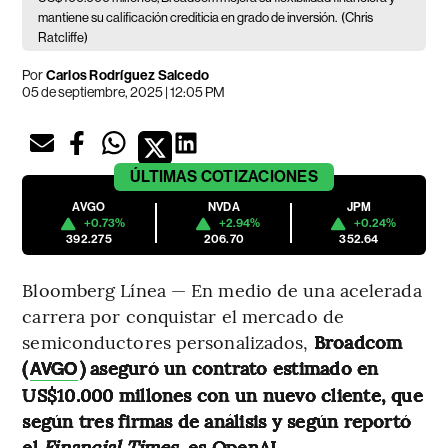
mantiene su calificación crediticia en grado de inversión.
(Chris
Ratcliffe)
Por
Carlos Rodríguez Salcedo
05 de septiembre, 2025 | 12:05 PM
ÚLTIMAS
COTIZACIONES
AVGO
NVDA
JPM
+0.73%
+2.94%
+0.24%
392.275
206.70
352.64
Bloomberg Línea — En medio de una acelerada
carrera por conquistar el mercado de
semiconductores personalizados,
Broadcom
(
) aseguró un contrato estimado en
AVGO
US$10.000 millones con un nuevo cliente, que
según tres firmas de análisis y según reportó
el
Financial Times
, es OpenAI
.