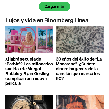
Cargar más
Lujos y vida en Bloomberg Línea
¿Habrá secuela de
30 años del éxito de “La
‘Barbie’? Los millonarios
Macarena”: ¿Cuánto
sueldos de Margot
dinero ha generado la
Robbie y Ryan Gosling
canción que marcó los
complican una nueva
90?
película