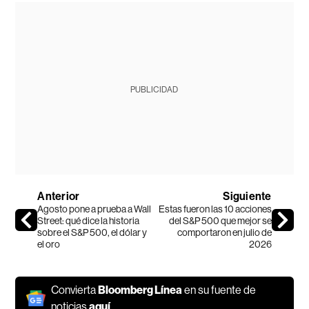
PUBLICIDAD
Anterior
Siguiente
Agosto pone a prueba a Wall
Estas fueron las 10 acciones
Street: qué dice la historia
del S&P 500 que mejor se
sobre el S&P 500, el dólar y
comportaron en julio de
el oro
2026
Convierta
Bloomberg Línea
en su fuente de
noticias
aquí