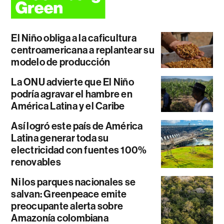
El Niño obliga a la caficultura
centroamericana a replantear su
modelo de producción
La ONU advierte que El Niño
podría agravar el hambre en
América Latina y el Caribe
Así logró este país de América
Latina generar toda su
electricidad con fuentes 100%
renovables
Ni los parques nacionales se
salvan: Greenpeace emite
preocupante alerta sobre
Amazonía colombiana