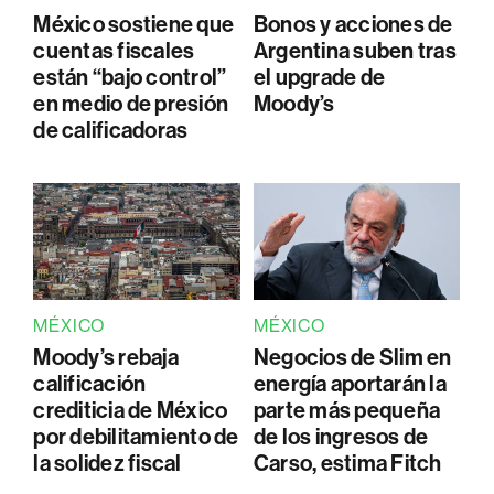
México sostiene que
Bonos y acciones de
cuentas fiscales
Argentina suben tras
están “bajo control”
el upgrade de
en medio de presión
Moody’s
de calificadoras
MÉXICO
MÉXICO
Moody’s rebaja
Negocios de Slim en
calificación
energía aportarán la
crediticia de México
parte más pequeña
por debilitamiento de
de los ingresos de
la solidez fiscal
Carso, estima Fitch