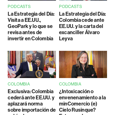
PODCASTS
PODCASTS
La Estrategia del Día:
La Estrategia del Día:
Visita a EE.UU.,
Colombia cede ante
GeoPark y lo que se
EE.UU. y la carta del
revisa antes de
excanciller Álvaro
invertir en Colombia
Leyva
COLOMBIA
COLOMBIA
Exclusiva: Colombia
¿Intoxicación o
cederá ante EE.UU. y
envenenamiento a la
aplazará norma
minComercio (e)
sobre importación de
Cielo Rusinque?