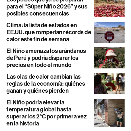
para el “Súper Niño 2026” y sus
posibles consecuencias
Clima: la lista de estados en
EE.UU. que romperían récords de
calor este fin de semana
El Niño amenaza los arándanos
de Perú y podría disparar los
precios en todo el mundo
Las olas de calor cambian las
reglas de la economía: quiénes
ganan y quiénes pierden
El Niño podría elevar la
temperatura global hasta
superar los 2°C por primera vez
en la historia