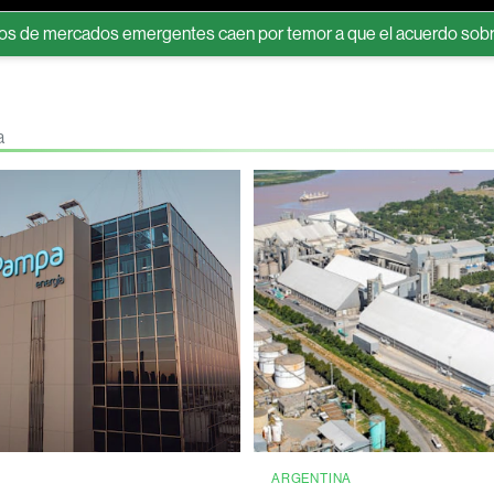
dos emergentes caen por temor a que el acuerdo sobre Ormuz elev
a
A
ARGENTINA