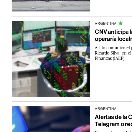
ARGENTINA
CNV anticipa l
operaría local
Así lo comunicó el
Ricardo Silva, en e
Finanzas (IAEF).
ARGENTINA
Alertas de la 
Telegram o re