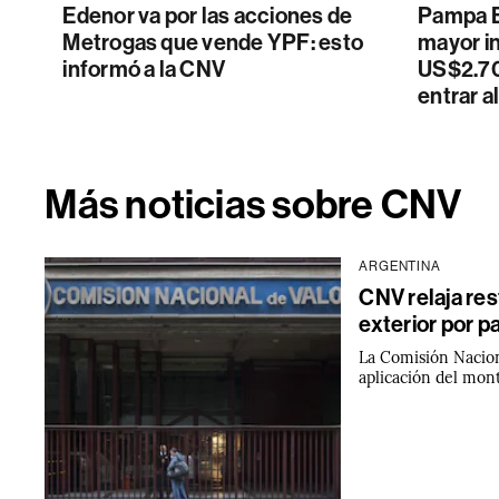
Edenor va por las acciones de
Pampa En
Metrogas que vende YPF: esto
mayor in
informó a la CNV
US$2.70
entrar a
Más noticias sobre CNV
ARGENTINA
CNV relaja res
exterior por p
La Comisión Nacion
aplicación del monto