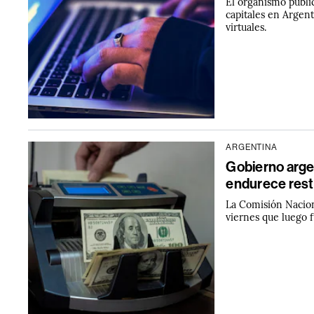
El organismo públi
capitales en Argent
virtuales.
ARGENTINA
Gobierno argen
endurece rest
La Comisión Naciona
viernes que luego 