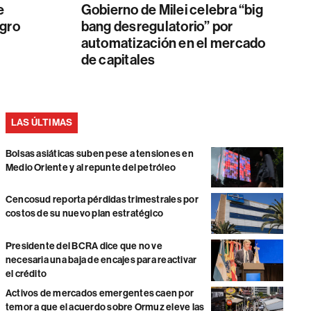
e
Gobierno de Milei celebra “big
Agro
bang desregulatorio” por
automatización en el mercado
de capitales
LAS ÚLTIMAS
Bolsas asiáticas suben pese a tensiones en
Medio Oriente y al repunte del petróleo
Cencosud reporta pérdidas trimestrales por
costos de su nuevo plan estratégico
Presidente del BCRA dice que no ve
necesaria una baja de encajes para reactivar
el crédito
Activos de mercados emergentes caen por
temor a que el acuerdo sobre Ormuz eleve las