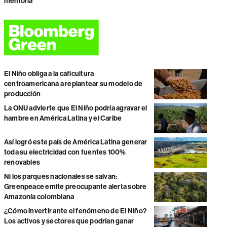
memoria
El Niño obliga a la caficultura
centroamericana a replantear su modelo de
producción
La ONU advierte que El Niño podría agravar el
hambre en América Latina y el Caribe
Así logró este país de América Latina generar
toda su electricidad con fuentes 100%
renovables
Ni los parques nacionales se salvan:
Greenpeace emite preocupante alerta sobre
Amazonía colombiana
¿Cómo invertir ante el fenómeno de El Niño?
Los activos y sectores que podrían ganar