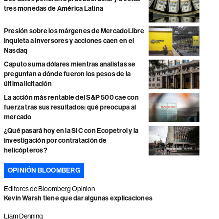
tres monedas de América Latina
Presión sobre los márgenes de MercadoLibre
inquieta a inversores y acciones caen en el
Nasdaq
Caputo suma dólares mientras analistas se
preguntan a dónde fueron los pesos de la
última licitación
La acción más rentable del S&P 500 cae con
fuerza tras sus resultados: qué preocupa al
mercado
¿Qué pasará hoy en la SIC con Ecopetrol y la
investigación por contratación de
helicópteros?
OPINIÓN BLOOMBERG
Editores de Bloomberg Opinion
Kevin Warsh tiene que dar algunas explicaciones
Liam Denning