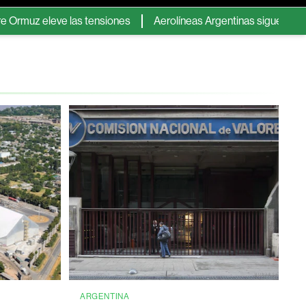
e las tensiones
Aerolíneas Argentinas sigue en verde y pagará 
ARGENTINA