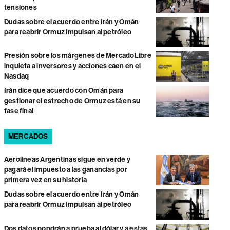
tensiones
Dudas sobre el acuerdo entre Irán y Omán
para reabrir Ormuz impulsan al petróleo
Presión sobre los márgenes de MercadoLibre
inquieta a inversores y acciones caen en el
Nasdaq
Irán dice que acuerdo con Omán para
gestionar el estrecho de Ormuz está en su
fase final
MERCADOS
Aerolíneas Argentinas sigue en verde y
pagará el impuesto a las ganancias por
primera vez en su historia
Dudas sobre el acuerdo entre Irán y Omán
para reabrir Ormuz impulsan al petróleo
Dos datos pondrán a prueba al dólar y a estas