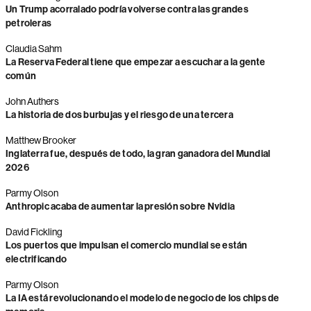
Un Trump acorralado podría volverse contra las grandes
petroleras
Claudia Sahm
La Reserva Federal tiene que empezar a escuchar a la gente
común
John Authers
La historia de dos burbujas y el riesgo de una tercera
Matthew Brooker
Inglaterra fue, después de todo, la gran ganadora del Mundial
2026
Parmy Olson
Anthropic acaba de aumentar la presión sobre Nvidia
David Fickling
Los puertos que impulsan el comercio mundial se están
electrificando
Parmy Olson
La IA está revolucionando el modelo de negocio de los chips de