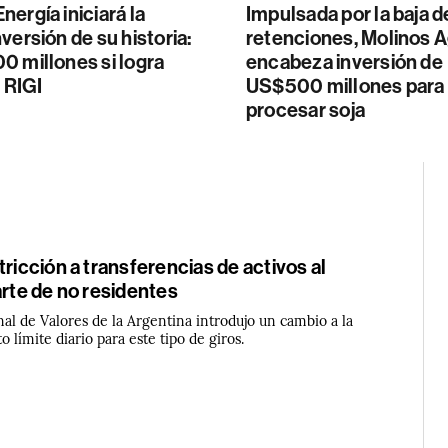
ergía iniciará la
Impulsada por la baja d
versión de su historia:
retenciones, Molinos 
0 millones si logra
encabeza inversión de
l RIGI
US$500 millones para
procesar soja
tricción a transferencias de activos al
arte de no residentes
al de Valores de la Argentina introdujo un cambio a la
 límite diario para este tipo de giros.