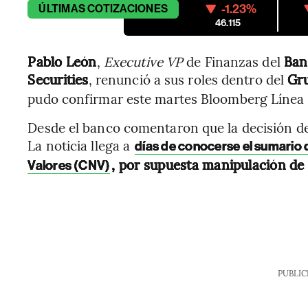
-1.23%
ÚLTIMAS
COTIZACIONES
46.115
Pablo León
,
Executive VP
de Finanzas del
Ban
Securities
, renunció a sus roles dentro del
Gru
pudo confirmar este martes Bloomberg Línea a
Desde el banco comentaron que la decisión de
La noticia llega a
días de conocerse el sumario qu
, por supuesta manipulación de
Valores (CNV)
PUBLIC