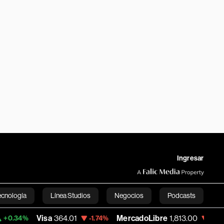
Ingresar
ecnología
Línea Studios
Negocios
Podcasts
Visa
364.01
MercadoLibre
1,813.00
Banc
-1.74%
-0.62%
English