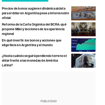
Precios de bonos sugieren dinámica alcista
para el dólar en Argentina pese a intervención
oficial
Reforma de la Carta Orgánica del BCRA: qué
propone Milei y lecciones de la experiencia
regional
En qué invertir: los bonos y acciones que
elige Neix en Argentina y el mundo
¿Hasta cuándo seguirá perdiendo terreno el
dólar frente a las monedas de América
Latina?
PUBLICIDAD