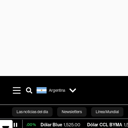
Argentina
Las noticias del día
Newsletters
Línea Mundial
Dólar Blue
1,525.00
Dólar CCL BYMA
1,579.78
B
+0.00%
Bloomberg 