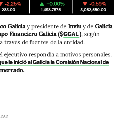
-2.25%
+0.00%
-0.59%
283.00
1,498.7875
3,082,550.00
co Galicia
y presidente de
Inviu
y de
Galicia
po Financiero Galicia ($
)
, según
GGAL
 través de fuentes de la entidad.
l ejecutivo respondía a motivos personales.
e le inició al Galicia la Comisión Nacional de
 mercado.
IDAD