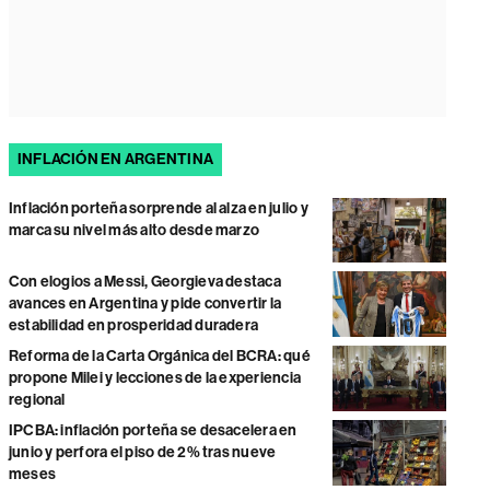
INFLACIÓN EN ARGENTINA
Inflación porteña sorprende al alza en julio y
marca su nivel más alto desde marzo
Con elogios a Messi, Georgieva destaca
avances en Argentina y pide convertir la
estabilidad en prosperidad duradera
Reforma de la Carta Orgánica del BCRA: qué
propone Milei y lecciones de la experiencia
regional
IPCBA: inflación porteña se desacelera en
junio y perfora el piso de 2% tras nueve
meses