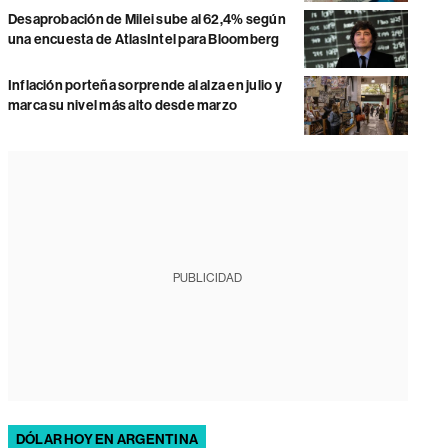
Desaprobación de Milei sube al 62,4% según
una encuesta de AtlasIntel para Bloomberg
Inflación porteña sorprende al alza en julio y
marca su nivel más alto desde marzo
PUBLICIDAD
DÓLAR HOY EN ARGENTINA