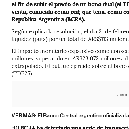
el fin de subir el precio de un bono dual (el
venta, conocido como
put
, que tenía como co
República Argentina (BCRA).
Según explica la resolución, el día 21 de febre
liquidez (puts) por un total de ARS$113 millone
El impacto monetario expansivo como consecu
millones, superando en AR$23.072 millones al 
extrapolado. El put fue ejercido sobre el bono
(TDE25).
PUBLIC
VER MÁS:
El Banco Central argentino oficializa l
“
El BCRA ha detectado una serie de transacc