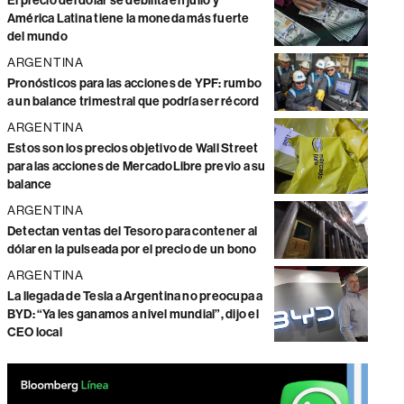
El precio del dólar se debilita en julio y
América Latina tiene la moneda más fuerte
del mundo
ARGENTINA
Pronósticos para las acciones de YPF: rumbo
a un balance trimestral que podría ser récord
ARGENTINA
Estos son los precios objetivo de Wall Street
para las acciones de MercadoLibre previo a su
balance
ARGENTINA
Detectan ventas del Tesoro para contener al
dólar en la pulseada por el precio de un bono
ARGENTINA
La llegada de Tesla a Argentina no preocupa a
BYD: “Ya les ganamos a nivel mundial”, dijo el
CEO local