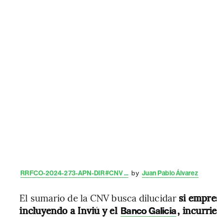
RRFCO-2024-273-APN-DIR#CNV ...
by
Juan Pablo Álvarez
El sumario de la CNV busca dilucidar
si empre
incluyendo a Inviú y el
, incurr
Banco Galicia