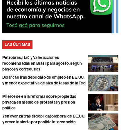
LAS ÚLTIMAS
Petrobras, Itaú y Vale: acciones
recomendadas en Brasil para agosto, según
bancos y corredurías
Dólar cae tras débil dato de empleo en EE.UU.
y menor expectativa de alza de tasas de la Fed
Milei cede en la reforma sobre propiedad
privada en medio de protestas y presión
política
Yen avanza tras el débil dato laboral de EE.UU.
y crece la alerta por posible intervención