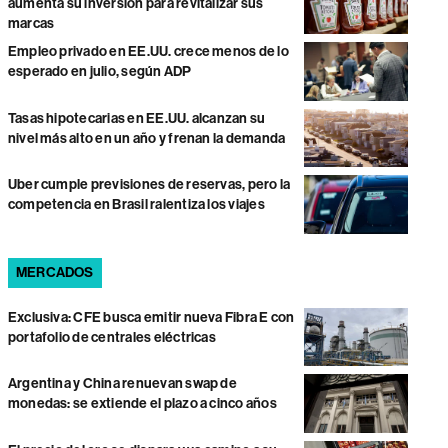
aumenta su inversión para revitalizar sus
marcas
Empleo privado en EE.UU. crece menos de lo
esperado en julio, según ADP
Tasas hipotecarias en EE.UU. alcanzan su
nivel más alto en un año y frenan la demanda
Uber cumple previsiones de reservas, pero la
competencia en Brasil ralentiza los viajes
MERCADOS
Exclusiva: CFE busca emitir nueva Fibra E con
portafolio de centrales eléctricas
Argentina y China renuevan swap de
monedas: se extiende el plazo a cinco años