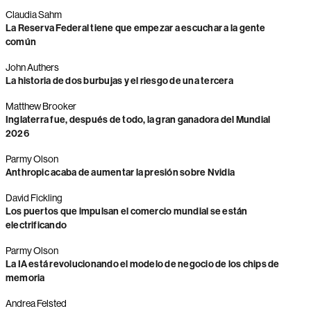
Claudia Sahm
La Reserva Federal tiene que empezar a escuchar a la gente
común
John Authers
La historia de dos burbujas y el riesgo de una tercera
Matthew Brooker
Inglaterra fue, después de todo, la gran ganadora del Mundial
2026
Parmy Olson
Anthropic acaba de aumentar la presión sobre Nvidia
David Fickling
Los puertos que impulsan el comercio mundial se están
electrificando
Parmy Olson
La IA está revolucionando el modelo de negocio de los chips de
memoria
Andrea Felsted