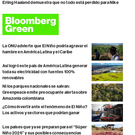
Erling Haaland demuestra que no todo está perdido para Nike
La ONU advierte que El Niño podría agravar el
hambre en América Latina y el Caribe
Así logró este país de América Latina generar
toda su electricidad con fuentes 100%
renovables
Ni los parques nacionales se salvan:
Greenpeace emite preocupante alerta sobre
Amazonía colombiana
¿Cómo invertir ante el fenómeno de El Niño?
Los activos y sectores que podrían ganar
Los países que ya se preparan para el “Súper
Niño 2026” y sus posibles consecuencias