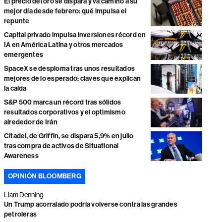
El precio del oro se dispara y va camino a su
mejor día desde febrero: qué impulsa el
repunte
Capital privado impulsa inversiones récord en
IA en América Latina y otros mercados
emergentes
SpaceX se desploma tras unos resultados
mejores de lo esperado: claves que explican
la caída
S&P 500 marca un récord tras sólidos
resultados corporativos y el optimismo
alrededor de Irán
Citadel, de Griffin, se dispara 5,9% en julio
tras compra de activos de Situational
Awareness
OPINIÓN BLOOMBERG
Liam Denning
Un Trump acorralado podría volverse contra las grandes
petroleras