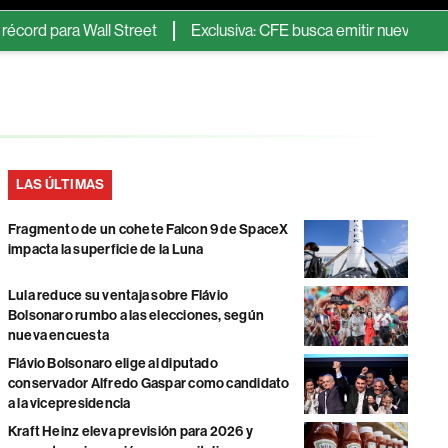
para Wall Street
Exclusiva: CFE busca emitir nueva Fibra E con 
LAS ÚLTIMAS
Fragmento de un cohete Falcon 9 de SpaceX
impacta la superficie de la Luna
Lula reduce su ventaja sobre Flávio
Bolsonaro rumbo a las elecciones, según
nueva encuesta
Flávio Bolsonaro elige al diputado
conservador Alfredo Gaspar como candidato
a la vicepresidencia
Kraft Heinz eleva previsión para 2026 y