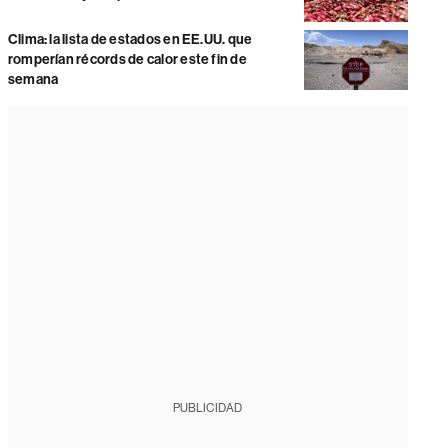
Clima: la lista de estados en EE.UU. que
romperían récords de calor este fin de
semana
PUBLICIDAD