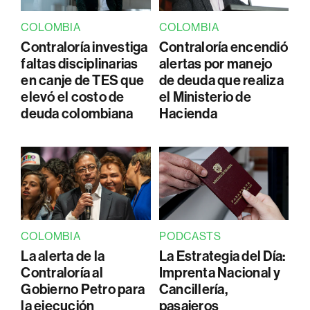
COLOMBIA
COLOMBIA
Contraloría investiga
Contraloría encendió
faltas disciplinarias
alertas por manejo
en canje de TES que
de deuda que realiza
elevó el costo de
el Ministerio de
deuda colombiana
Hacienda
COLOMBIA
PODCASTS
La alerta de la
La Estrategia del Día:
Contraloría al
Imprenta Nacional y
Gobierno Petro para
Cancillería,
la ejecución
pasajeros