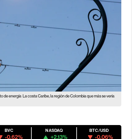
to de energía
La costa Caribe, la región de Colombia que más se vería
BVC
NASDAQ
BTC/USD
-0.62%
+2.13%
-0.06%