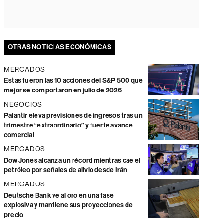
OTRAS NOTICIAS ECONÓMICAS
MERCADOS
Estas fueron las 10 acciones del S&P 500 que
mejor se comportaron en julio de 2026
NEGOCIOS
Palantir eleva previsiones de ingresos tras un
trimestre “extraordinario” y fuerte avance
comercial
MERCADOS
Dow Jones alcanza un récord mientras cae el
petróleo por señales de alivio desde Irán
MERCADOS
Deutsche Bank ve al oro en una fase
explosiva y mantiene sus proyecciones de
precio