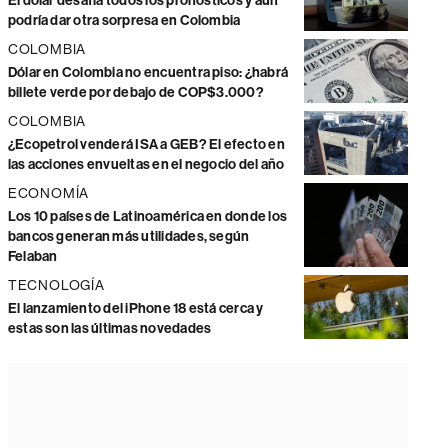
El dólar desafía todos los pronósticos y aún
podría dar otra sorpresa en Colombia
COLOMBIA
Dólar en Colombia no encuentra piso: ¿habrá
billete verde por debajo de COP$3.000?
COLOMBIA
¿Ecopetrol venderá ISA a GEB? El efecto en
las acciones envueltas en el negocio del año
ECONOMÍA
Los 10 países de Latinoamérica en donde los
bancos generan más utilidades, según
Felaban
TECNOLOGÍA
El lanzamiento del iPhone 18 está cerca y
estas son las últimas novedades