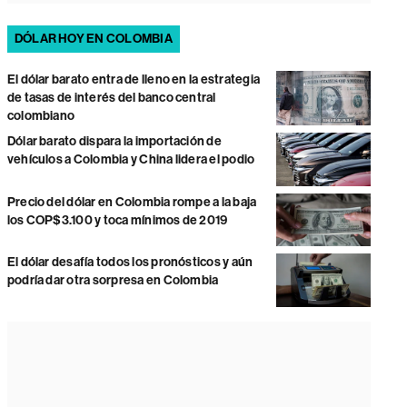
DÓLAR HOY EN COLOMBIA
El dólar barato entra de lleno en la estrategia
de tasas de interés del banco central
colombiano
Dólar barato dispara la importación de
vehículos a Colombia y China lidera el podio
Precio del dólar en Colombia rompe a la baja
los COP$3.100 y toca mínimos de 2019
El dólar desafía todos los pronósticos y aún
podría dar otra sorpresa en Colombia