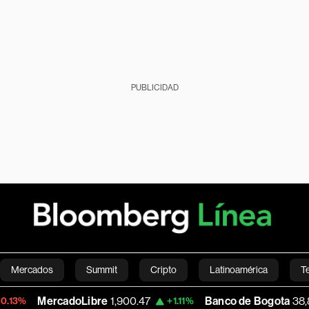
PUBLICIDAD
Mercados
Summit
Cripto
Latinoamérica
T
cadoLibre
1,900.47
Banco de Bogota
38,800.00
+1.11%
Green
Economía
Estilo de vida
Mundo
Videos