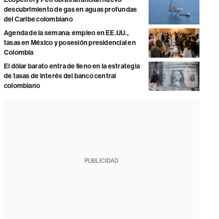
descubrimiento de gas en aguas profundas
del Caribe colombiano
Agenda de la semana: empleo en EE.UU.,
tasas en México y posesión presidencial en
Colombia
El dólar barato entra de lleno en la estrategia
de tasas de interés del banco central
colombiano
PUBLICIDAD