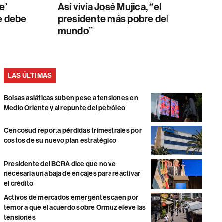
e’
Así vivía José Mujica, “el
e debe
presidente más pobre del
mundo”
LAS ÚLTIMAS
Bolsas asiáticas suben pese a tensiones en
Medio Oriente y al repunte del petróleo
Cencosud reporta pérdidas trimestrales por
costos de su nuevo plan estratégico
Presidente del BCRA dice que no ve
necesaria una baja de encajes para reactivar
el crédito
Activos de mercados emergentes caen por
temor a que el acuerdo sobre Ormuz eleve las
tensiones