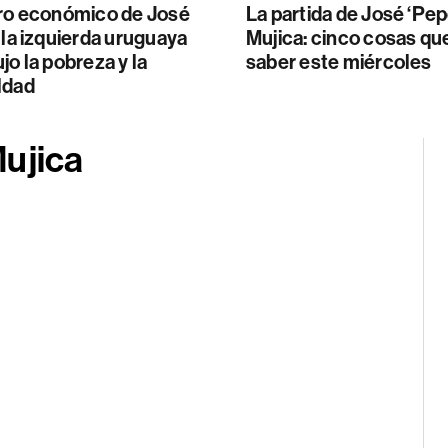
gro económico de José
La partida de José ‘Pep
 la izquierda uruguaya
Mujica: cinco cosas qu
jo la pobreza y la
saber este miércoles
ldad
Mujica