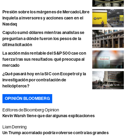
Presión sobre los márgenes de MercadoLibre
inquieta a inversores y acciones caen en el
Nasdaq
Caputo sumó dólares mientras analistas se
preguntan a dónde fueron los pesos de la
última licitación
La acción más rentable del S&P 500 cae con
fuerza tras sus resultados: qué preocupa al
mercado
¿Qué pasará hoy en la SIC con Ecopetrol y la
investigación por contratación de
helicópteros?
OPINIÓN BLOOMBERG
Editores de Bloomberg Opinion
Kevin Warsh tiene que dar algunas explicaciones
Liam Denning
Un Trump acorralado podría volverse contra las grandes