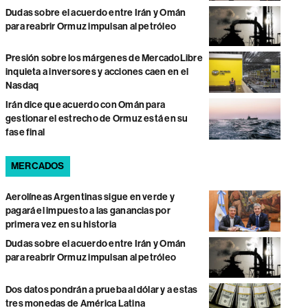
Dudas sobre el acuerdo entre Irán y Omán
para reabrir Ormuz impulsan al petróleo
Presión sobre los márgenes de MercadoLibre
inquieta a inversores y acciones caen en el
Nasdaq
Irán dice que acuerdo con Omán para
gestionar el estrecho de Ormuz está en su
fase final
MERCADOS
Aerolíneas Argentinas sigue en verde y
pagará el impuesto a las ganancias por
primera vez en su historia
Dudas sobre el acuerdo entre Irán y Omán
para reabrir Ormuz impulsan al petróleo
Dos datos pondrán a prueba al dólar y a estas
tres monedas de América Latina