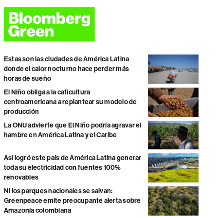
Estas son las ciudades de América Latina
donde el calor nocturno hace perder más
horas de sueño
El Niño obliga a la caficultura
centroamericana a replantear su modelo de
producción
La ONU advierte que El Niño podría agravar el
hambre en América Latina y el Caribe
Así logró este país de América Latina generar
toda su electricidad con fuentes 100%
renovables
Ni los parques nacionales se salvan:
Greenpeace emite preocupante alerta sobre
Amazonía colombiana