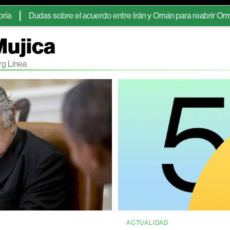
udas sobre el acuerdo entre Irán y Omán para reabrir Ormuz impuls
Mujica
rg Línea
ACTUALIDAD