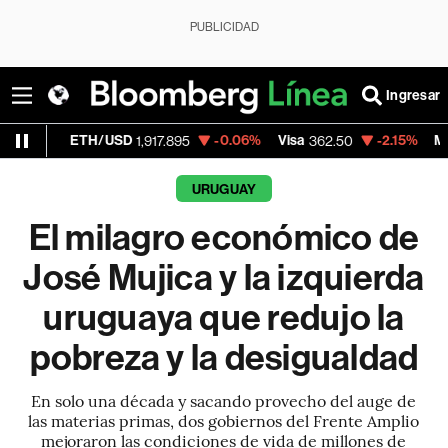
PUBLICIDAD
Ingresar
H/USD
-0.06%
Visa
-2.15%
MercadoLibre
1,917.895
362.50
1
URUGUAY
El milagro económico de
José Mujica y la izquierda
uruguaya que redujo la
pobreza y la desigualdad
En solo una década y sacando provecho del auge de
las materias primas, dos gobiernos del Frente Amplio
mejoraron las condiciones de vida de millones de