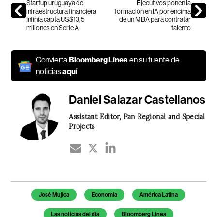
Startup uruguaya de
Ejecutivos ponen la
infraestructura financiera
formación en IA por encima
Infinia capta US$13,5
de un MBA para contratar
millones en Serie A
talento
Convierta
Bloomberg Línea
en su fuente de
noticias
aquí
Daniel Salazar Castellanos
Assistant Editor, Pan Regional and Special
Projects
Temas de este artículo
José Mujica
Economía
América Latina
Las noticias del día
Bloomberg Línea