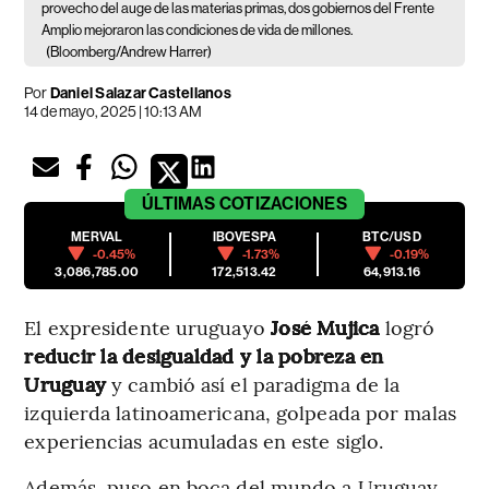
provecho del auge de las materias primas, dos gobiernos del Frente
Amplio mejoraron las condiciones de vida de millones.
(Bloomberg/Andrew Harrer)
Por
Daniel Salazar Castellanos
14 de mayo, 2025 | 10:13 AM
ÚLTIMAS
COTIZACIONES
MERVAL
IBOVESPA
BTC/USD
-0.45%
-1.73%
-0.19%
3,086,785.00
172,513.42
64,913.16
El expresidente uruguayo
José Mujica
logró
reducir la desigualdad y la pobreza en
Uruguay
y cambió así el paradigma de la
izquierda latinoamericana, golpeada por malas
experiencias acumuladas en este siglo.
Además, puso en boca del mundo a Uruguay,