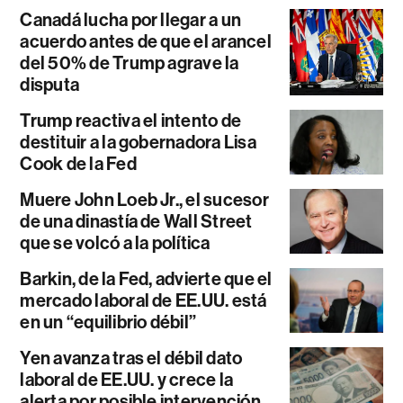
Canadá lucha por llegar a un
acuerdo antes de que el arancel
del 50% de Trump agrave la
disputa
Trump reactiva el intento de
destituir a la gobernadora Lisa
Cook de la Fed
Muere John Loeb Jr., el sucesor
de una dinastía de Wall Street
que se volcó a la política
Barkin, de la Fed, advierte que el
mercado laboral de EE.UU. está
en un “equilibrio débil”
Yen avanza tras el débil dato
laboral de EE.UU. y crece la
alerta por posible intervención