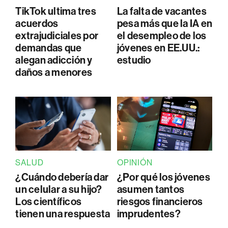
TikTok ultima tres
La falta de vacantes
acuerdos
pesa más que la IA en
extrajudiciales por
el desempleo de los
demandas que
jóvenes en EE.UU.:
alegan adicción y
estudio
daños a menores
SALUD
OPINIÓN
¿Cuándo debería dar
¿Por qué los jóvenes
un celular a su hijo?
asumen tantos
Los científicos
riesgos financieros
tienen una respuesta
imprudentes?