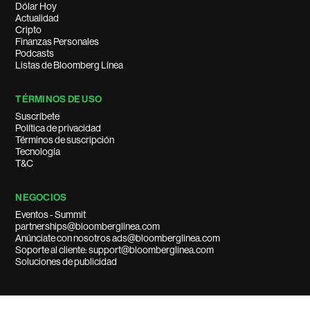
Dólar Hoy
Actualidad
Cripto
Finanzas Personales
Podcasts
Listas de Bloomberg Línea
TÉRMINOS DE USO
Suscríbete
Política de privacidad
Términos de suscripción
Tecnología
T&C
NEGOCIOS
Eventos - Summit
partnerships@bloomberglinea.com
Anúnciate con nosotros ads@bloomberglinea.com
Soporte al cliente: support@bloomberglinea.com
Soluciones de publicidad