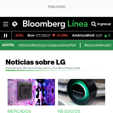
PUBLICIDAD
Ingresar
-0.83%
Ibov
-0.09%
América Móvil
0.00%
M
177,726.17
3.67
AHORA
 contra la inflación por dudas sobre la Fed
Bezos vende casi US$350 mil
Noticias sobre LG
Descubre las últimas noticias sobre LG en Bloomberg Línea
MERCADOS
NEGOCIOS