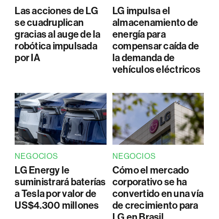
Las acciones de LG
LG impulsa el
se cuadruplican
almacenamiento de
gracias al auge de la
energía para
robótica impulsada
compensar caída de
por IA
la demanda de
vehículos eléctricos
NEGOCIOS
NEGOCIOS
LG Energy le
Cómo el mercado
suministrará baterías
corporativo se ha
a Tesla por valor de
convertido en una vía
US$4.300 millones
de crecimiento para
LG en Brasil