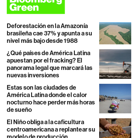
Deforestación en la Amazonía
brasileña cae 37% y apunta a su
nivel más bajo desde 1988
¿Qué países de América Latina
apuestan por el fracking? El
panorama legal que marcará las
nuevas inversiones
Estas son las ciudades de
América Latina donde el calor
nocturno hace perder más horas
de sueño
El Niño obliga a la caficultura
centroamericana a replantear su
modelo de producción