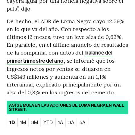
cayera igual por una noticia negativa sobre el
país”, dijo.
De hecho, el ADR de Loma Negra cayó 12,59%
en lo que va del año. Con respecto a los
últimos 12 meses, tuvo un leve alza de 0,62%.
En paralelo, en el último anuncio de resultados
de la compañía, con datos del
balance del
, se informó que los
primer trimestre del año
ingresos netos por ventas se situaron en
US$149 millones y aumentaron un 1,1%
interanual, explicado principalmente por un
alza del 0,8% en los ingresos del cemento.
ASÍ SE MUEVEN LAS ACCIONES DE LOMA NEGRA EN WALL
STREET.
1D
1M
3M
YTD
1A
3A
5A