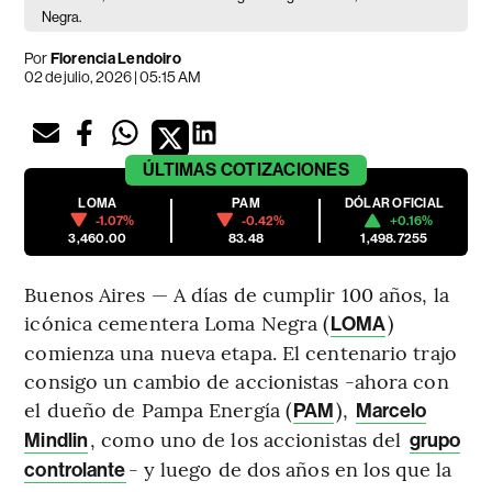
Negra.
Por
Florencia Lendoiro
02 de julio, 2026 | 05:15 AM
ÚLTIMAS
COTIZACIONES
LOMA
PAM
DÓLAR OFICIAL
-1.07%
-0.42%
+0.16%
3,460.00
83.48
1,498.7255
Buenos Aires — A días de cumplir 100 años, la
icónica cementera Loma Negra (
)
LOMA
comienza una nueva etapa. El centenario trajo
consigo un cambio de accionistas -ahora con
el dueño de Pampa Energía (
),
PAM
Marcelo
, como uno de los accionistas del
Mindlin
grupo
- y luego de dos años en los que la
controlante