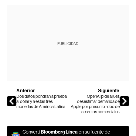
PUBLICIDAD
Anterior
Siguiente
Dos datos pondrán a prueba
OpenAI pide a juez
al dólar y a estas tres
desestimar demanda de
monedas de América Latina
Apple por presunto robo de
secretos comerciales
Convertí
Bloomberg Línea
en su fuente de