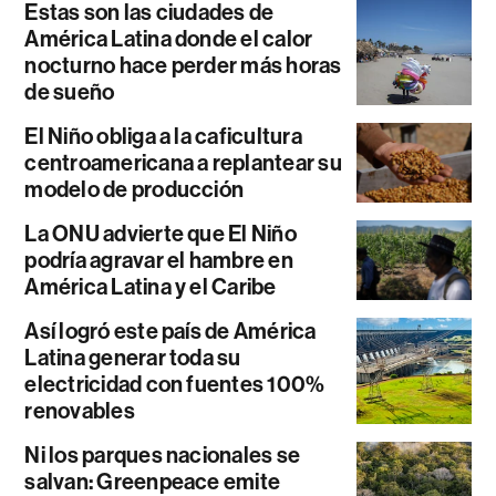
Estas son las ciudades de
América Latina donde el calor
nocturno hace perder más horas
de sueño
El Niño obliga a la caficultura
centroamericana a replantear su
modelo de producción
La ONU advierte que El Niño
podría agravar el hambre en
América Latina y el Caribe
Así logró este país de América
Latina generar toda su
electricidad con fuentes 100%
renovables
Ni los parques nacionales se
salvan: Greenpeace emite