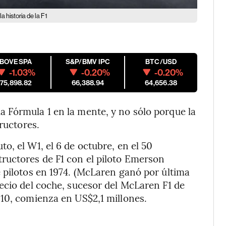
 historia de la F1
IBOVESPA
S&P/BMV IPC
BTC/USD
-1.03%
-0.20%
-0.20%
175,898.82
66,388.94
64,656.38
 Fórmula 1 en la mente, y no sólo porque la
ructores.
o, el W1, el 6 de octubre, en el 50
ructores de F1 con el piloto Emerson
 pilotos en 1974. (McLaren ganó por última
ecio del coche, sucesor del McLaren F1 de
010, comienza en US$2,1 millones.