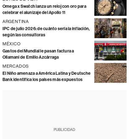
Omega x Swatch lanza un reloj con oro para
celebrar el alunizaje del Apollo 11
ARGENTINA
IPC de julio 2026: de cuánto sería la inflación,
según las consultoras
MÉXICO
Gastos del Mundial le pasan factura a
Ollamani de Emilio Azcárraga
MERCADOS
El Niño amenaza a América Latina y Deutsche
Bank identifica los países más expuestos
PUBLICIDAD