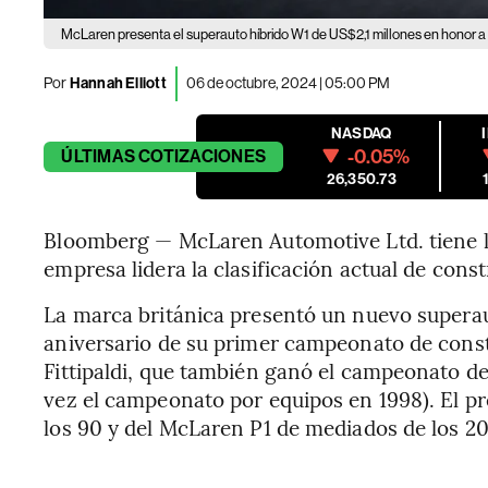
McLaren presenta el superauto híbrido W1 de US$2,1 millones en honor a la
Por
Hannah Elliott
06 de octubre, 2024 | 05:00 PM
NASDAQ
-0.05%
ÚLTIMAS
COTIZACIONES
26,350.73
Bloomberg — McLaren Automotive Ltd. tiene la
empresa lidera la clasificación actual de const
La marca británica presentó un nuevo superaut
aniversario de su primer campeonato de const
Fittipaldi, que también ganó el campeonato de
vez el campeonato por equipos en 1998). El pr
los 90 y del McLaren P1 de mediados de los 2