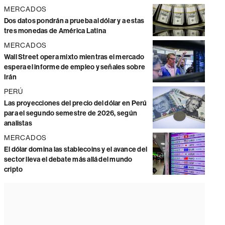
MERCADOS
Dos datos pondrán a prueba al dólar y a estas
tres monedas de América Latina
MERCADOS
Wall Street opera mixto mientras el mercado
espera el informe de empleo y señales sobre
Irán
PERÚ
Las proyecciones del precio del dólar en Perú
para el segundo semestre de 2026, según
analistas
MERCADOS
El dólar domina las stablecoins y el avance del
sector lleva el debate más allá del mundo
cripto