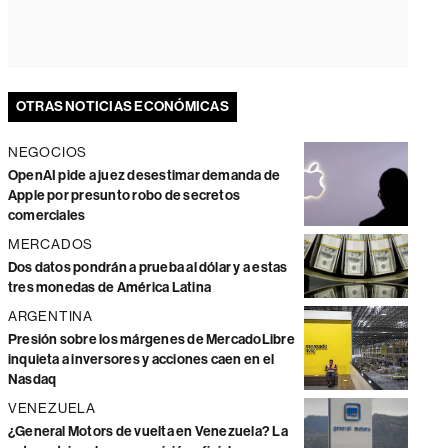
OTRAS NOTICIAS ECONÓMICAS
NEGOCIOS
OpenAI pide a juez desestimar demanda de
Apple por presunto robo de secretos
comerciales
MERCADOS
Dos datos pondrán a prueba al dólar y a estas
tres monedas de América Latina
ARGENTINA
Presión sobre los márgenes de MercadoLibre
inquieta a inversores y acciones caen en el
Nasdaq
VENEZUELA
¿General Motors de vuelta en Venezuela? La