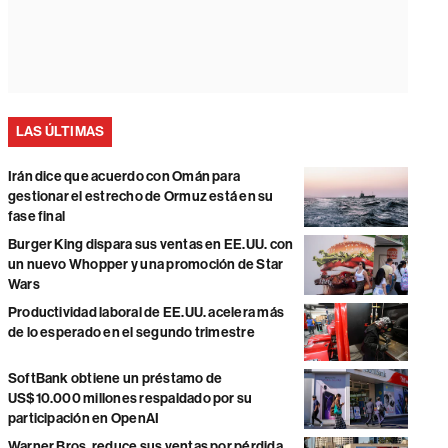
LAS ÚLTIMAS
Irán dice que acuerdo con Omán para
gestionar el estrecho de Ormuz está en su
fase final
Burger King dispara sus ventas en EE.UU. con
un nuevo Whopper y una promoción de Star
Wars
Productividad laboral de EE.UU. acelera más
de lo esperado en el segundo trimestre
SoftBank obtiene un préstamo de
US$10.000 millones respaldado por su
participación en OpenAI
Warner Bros. reduce sus ventas por pérdida