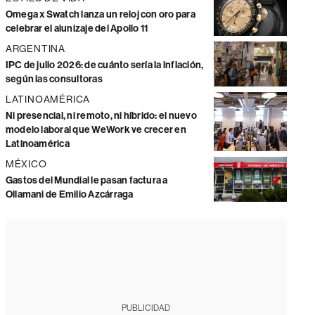
Omega x Swatch lanza un reloj con oro para
celebrar el alunizaje del Apollo 11
ARGENTINA
IPC de julio 2026: de cuánto sería la inflación,
según las consultoras
LATINOAMÉRICA
Ni presencial, ni remoto, ni híbrido: el nuevo
modelo laboral que WeWork ve crecer en
Latinoamérica
MÉXICO
Gastos del Mundial le pasan factura a
Ollamani de Emilio Azcárraga
PUBLICIDAD