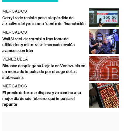
MERCADOS
Carry trade resiste pese a la pérdida de
atractivo del yen como fuente de financiación
MERCADOS
Wall Street cierra mixto tras toma de
utilidades y mientras el mercado evalúa
avances con Irán
VENEZUELA
Binance despliega su tarjeta en Venezuela en
un mercado impulsado por el auge de las
stablecoins
MERCADOS
El precio del oro se dispara y va camino a su
mejor día desde febrero: qué impulsa el
repunte