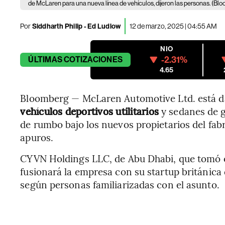
de McLaren para una nueva línea de vehículos, dijeron las personas. (Bl
Por
Siddharth Philip - Ed Ludlow
12 de marzo, 2025 | 04:55 AM
NIO
-2.31%
ÚLTIMAS
COTIZACIONES
4.65
Bloomberg — McLaren Automotive Ltd. está d
vehículos deportivos utilitarios
y sedanes de 
de rumbo bajo los nuevos propietarios del fab
apuros.
CYVN Holdings LLC, de Abu Dhabi, que tomó e
fusionará la empresa con su startup británica
según personas familiarizadas con el asunto.