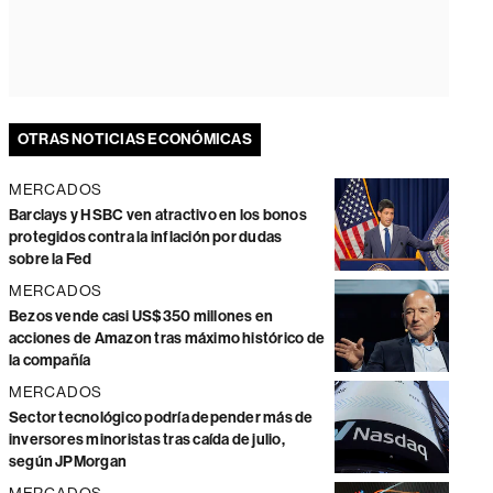
OTRAS NOTICIAS ECONÓMICAS
MERCADOS
Barclays y HSBC ven atractivo en los bonos
protegidos contra la inflación por dudas
sobre la Fed
MERCADOS
Bezos vende casi US$350 millones en
acciones de Amazon tras máximo histórico de
la compañía
MERCADOS
Sector tecnológico podría depender más de
inversores minoristas tras caída de julio,
según JPMorgan
MERCADOS