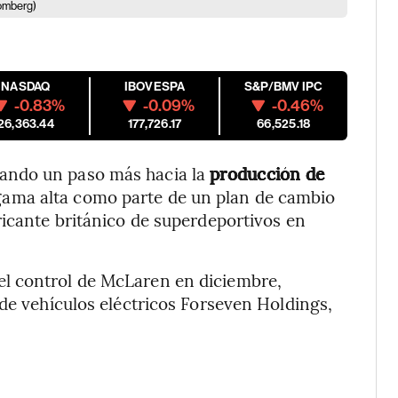
oomberg)
NASDAQ
IBOVESPA
S&P/BMV IPC
-0.83%
-0.09%
-0.46%
26,363.44
177,726.17
66,525.18
ando un paso más hacia la
producción de
gama alta como parte de un plan de cambio
ricante británico de superdeportivos en
l control de McLaren en diciembre,
 de vehículos eléctricos Forseven Holdings,