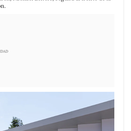
on.
IDAD