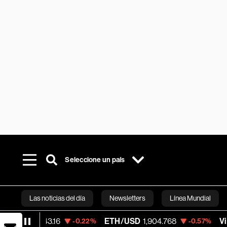
Seleccione un país
Las noticias del día
Newsletters
Línea Mundial
43.16
ETH/USD
1,904.768
Visa
368.54
-0.22%
-0.57%
Bloomberg 