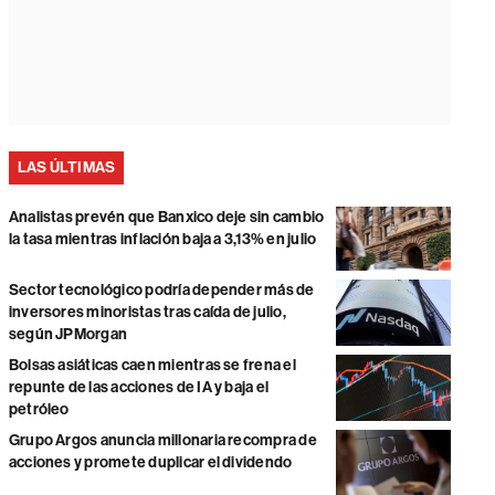
LAS ÚLTIMAS
Analistas prevén que Banxico deje sin cambio
la tasa mientras inflación baja a 3,13% en julio
Sector tecnológico podría depender más de
inversores minoristas tras caída de julio,
según JPMorgan
Bolsas asiáticas caen mientras se frena el
repunte de las acciones de IA y baja el
petróleo
Grupo Argos anuncia millonaria recompra de
acciones y promete duplicar el dividendo