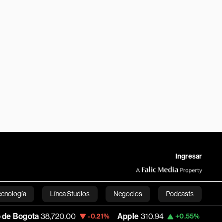
Ingresar
ecnología
Línea Studios
Negocios
Podcasts
38,720.00
Apple
310.94
USD COP
3,175.
-0.21%
+0.55%
English