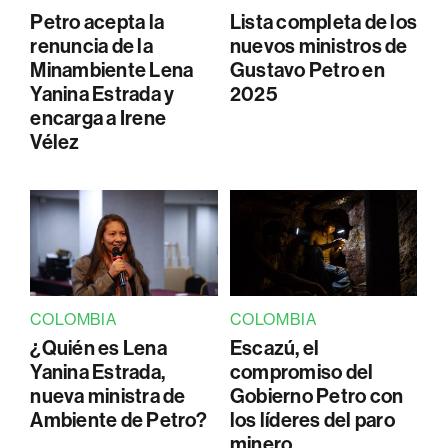
Petro acepta la
Lista completa de los
renuncia de la
nuevos ministros de
Minambiente Lena
Gustavo Petro en
Yanina Estrada y
2025
encarga a Irene
Vélez
COLOMBIA
COLOMBIA
¿Quién es Lena
Escazú, el
Yanina Estrada,
compromiso del
nueva ministra de
Gobierno Petro con
Ambiente de Petro?
los líderes del paro
minero