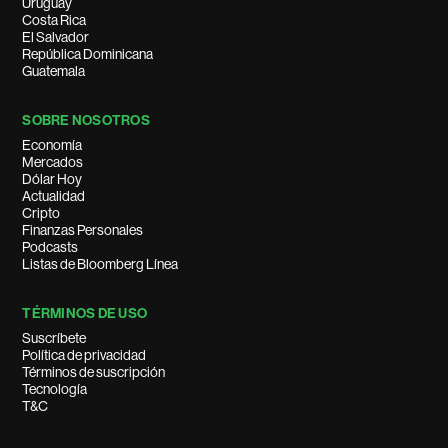
Uruguay
Costa Rica
El Salvador
República Dominicana
Guatemala
SOBRE NOSOTROS
Economía
Mercados
Dólar Hoy
Actualidad
Cripto
Finanzas Personales
Podcasts
Listas de Bloomberg Línea
TÉRMINOS DE USO
Suscríbete
Política de privacidad
Términos de suscripción
Tecnología
T&C