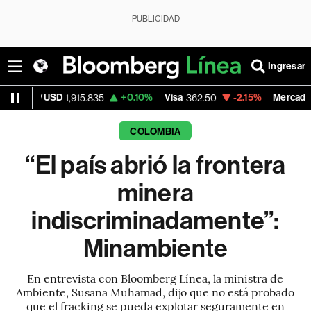
PUBLICIDAD
Ingresar
+0.10%
Visa
-2.15%
MercadoLibre
,915.835
362.50
1,821.795
COLOMBIA
“El país abrió la frontera
minera
indiscriminadamente”:
Minambiente
En entrevista con Bloomberg Línea, la ministra de
Ambiente, Susana Muhamad, dijo que no está probado
que el fracking se pueda explotar seguramente en