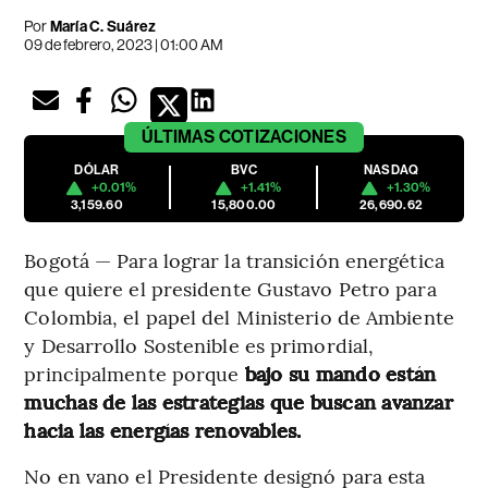
Por
María C. Suárez
09 de febrero, 2023 | 01:00 AM
ÚLTIMAS
COTIZACIONES
DÓLAR
BVC
NASDAQ
+0.01%
+1.41%
+1.30%
3,159.60
15,800.00
26,690.62
Bogotá — Para lograr la transición energética
que quiere el presidente Gustavo Petro para
Colombia, el papel del Ministerio de Ambiente
y Desarrollo Sostenible es primordial,
principalmente porque
bajo su mando están
muchas de las estrategias que buscan avanzar
hacia las energías renovables.
No en vano el Presidente designó para esta