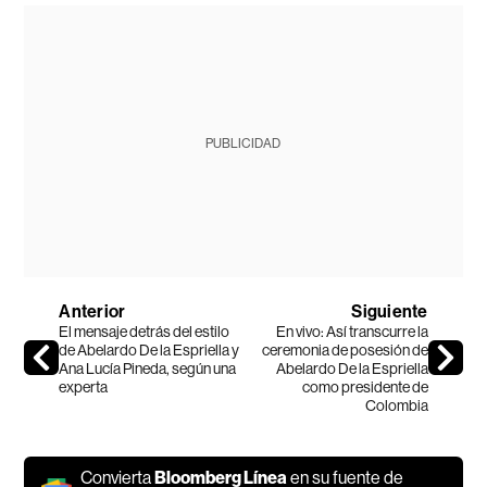
PUBLICIDAD
Anterior
Siguiente
El mensaje detrás del estilo
En vivo: Así transcurre la
de Abelardo De la Espriella y
ceremonia de posesión de
Ana Lucía Pineda, según una
Abelardo De la Espriella
experta
como presidente de
Colombia
Convierta
Bloomberg Línea
en su fuente de