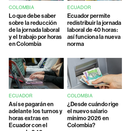
COLOMBIA
ECUADOR
Lo que debe saber
Ecuador permite
sobre la reducción
redistribuir la jornada
de la jornada laboral
laboral de 40 horas:
y el trabajo por horas
así funciona la nueva
en Colombia
norma
ECUADOR
COLOMBIA
Así se pagarán en
¿Desde cuándo rige
adelante los turnos y
el nuevo salario
horas extras en
mínimo 2026 en
Ecuador con el
Colombia?