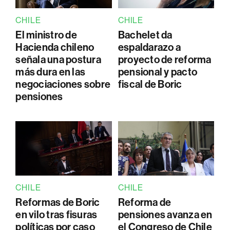
CHILE
CHILE
El ministro de
Bachelet da
Hacienda chileno
espaldarazo a
señala una postura
proyecto de reforma
más dura en las
pensional y pacto
negociaciones sobre
fiscal de Boric
pensiones
CHILE
CHILE
Reformas de Boric
Reforma de
en vilo tras fisuras
pensiones avanza en
políticas por caso
el Congreso de Chile