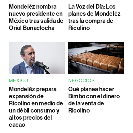
Mondelēz nombra
La Voz del Día: Los
nuevo presidente en
planes de Mondelēz
México tras salida de
tras la compra de
Oriol Bonaclocha
Ricolino
MÉXICO
NEGOCIOS
Mondelēz prepara
Qué planea hacer
expansión de
Bimbo con el dinero
Ricolino en medio de
de la venta de
un débil consumo y
Ricolino
altos precios del
cacao