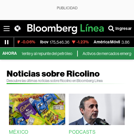
PUBLICIDAD
Ingresar
-0.06%
Ibov
-1.23%
América Móvil
+5.18%
175,546.36
3.86
AHORA
ente y al repunte del petróleo
Activos de mercados emergentes caen por
Noticias sobre Ricolino
Descubre las últimas noticias sobre Ricolino en Bloomberg Línea
MÉXICO
PODCASTS