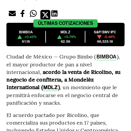
ÚLTIMAS
COTIZACIONES
BIMBOA
MDLZ
S&P/BMV IPC
+0.43%
+0.79%
-0.46%
61.16
62.56
66,525.18
Ciudad de México — Grupo Bimbo (
),
BIMBOA
el mayor productor de pan a nivel
internacional,
acordó la venta de Ricolino, su
negocio de confitería, a Mondelēz
International (
)
, un movimiento que le
MDLZ
permitirá enfocarse en el negocio central de
panificación y snacks.
El acuerdo pactado por Ricolino, que
comercializa sus productos en 17 países,
incluyendo Estados Unidos y Centroamérica,