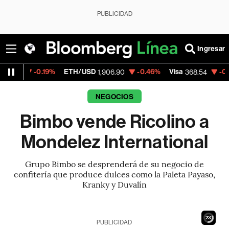
PUBLICIDAD
Ingresar
ETH/USD
-0.46%
Visa
-0.28%
MercadoL
1,906.90
368.54
NEGOCIOS
Bimbo vende Ricolino a
Mondelez International
Grupo Bimbo se desprenderá de su negocio de
confitería que produce dulces como la Paleta Payaso,
Kranky y Duvalín
21
PUBLICIDAD