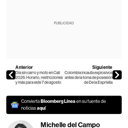
PUBLICIDAD
Anterior
Siguiente
Día sin carro y moto en Cali
Colombia incauta explosivos
2026: Horario, restricciones
antes de la toma de posesión
y más para este 7 de agosto
de De la Espriella
Convierta
Bloomberg Línea
en su fuente de
noticias
aquí
Michelle del Campo